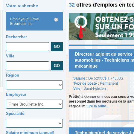
32
offres d'emplois en t
Votre recherche
Employeur: Firme
Brouillette Inc.
Rechercher
Directeur adjoint du service 
Ville
automobiles - Techniciens m
mécanique
Région
Salaire :
De 52000$ à 74880$
Type de poste :
Permanent
Ville :
Saint-Félicien
Employeur
Prêt(e) à donner un nouveau sens à vo
personnel dans les secteurs de la sant
l’agroalim
Lire la suite...
Spécialité
Technicien(ne) de service Jun
Salaire minimum (annuel)