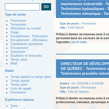
maintenance industrielle - T
Techniciens hydrauliques - 
Techniciens mécanique - Tec
Type de poste
Permanent
Type de poste :
Permanent
Temporaire
Ville :
PORTNEUF
Affectation ou contrat
Stage
Prêt(e) à donner un nouveau sens à vo
Encadrement - Permanent
personnel dans les secteurs de la sant
Encadrement - Affectation
l’agroalim
Lire la suite...
Candidature spontanée
Occasionnel
Saisonnier
Étudiants et finissants
Temps plein
DIRECTEUR DE DÉVELOPPE
filled
DE QUÉBEC - Techniciens opé
Statut
Techniciens procédés indust
Temps partiel ou temps plein
Temps partiel
Salaire :
De 100000$ à 120000$
Temps plein
Type de poste :
Permanent
Liste de rappel
Ville :
Ville de Québec
Permanent
Prêt(e) à donner un nouveau sens à v
Expérience requise
professionnel, stimulant, dynamique et
Sans