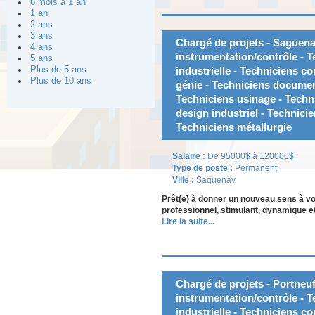
6 mois à 1 an
1 an
2 ans
3 ans
Chargé de projets - Saguena
4 ans
instrumentation/contrôle - 
5 ans
Plus de 5 ans
industrielle - Techniciens co
Plus de 10 ans
génie - Techniciens document
Techniciens usinage - Techn
design industriel - Technici
Techniciens métallurgie
Salaire :
De 95000$ à 120000$
Type de poste :
Permanent
Ville :
Saguenay
Prêt(e) à donner un nouveau sens à v
professionnel, stimulant, dynamique et
Lire la suite...
Chargé de projets - Portneuf
instrumentation/contrôle - 
industrielle - Techniciens co