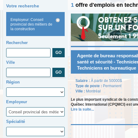
1
offre d'emplois en tech
Votre recherche
Employeur: Conseil
provincial des métiers de
la construction
Rechercher
Agente de bureau responsabl
santé et sécurité - Technicie
Ville
Techniciens en bureautique
Salaire :
À partir de 50000$
Région
Type de poste :
Permanent
Ville :
Montréal
Le plus important syndicat de la cons
Employeur
Québec International (CPQMCI) est une
Lire la suite...
Spécialité