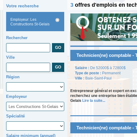
3
offres d'emplois en tec
Votre recherche
Employeur: Les
Constructions St-Gelais
Rechercher
Technicien(ne) comptable - 
Ville
Salaire :
De 52000$ à 72800$
Type de poste :
Permanent
Région
Ville :
Baie-Saint-Paul
Entrepreneur général et expert en exc
recherchez une entreprise bien établi
Employeur
Gelais
Lire la suite...
Spécialité
Technicien(ne) comptable - 
Salaire minimum (annuel)