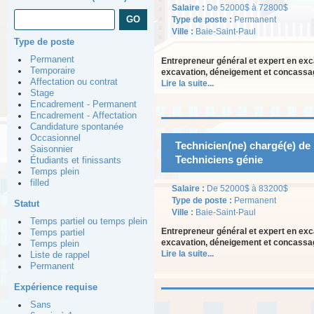
Salaire :
De 52000$ à 72800$
Type de poste :
Permanent
Ville :
Baie-Saint-Paul
Type de poste
Permanent
Entrepreneur général et expert en exc
Temporaire
excavation, déneigement et concassag
Affectation ou contrat
Lire la suite...
Stage
Encadrement - Permanent
Encadrement - Affectation
Candidature spontanée
Occasionnel
Technicien(ne) chargé(e) de 
Saisonnier
Techniciens génie
Étudiants et finissants
Temps plein
filled
Salaire :
De 52000$ à 83200$
Type de poste :
Permanent
Statut
Ville :
Baie-Saint-Paul
Temps partiel ou temps plein
Entrepreneur général et expert en exc
Temps partiel
excavation, déneigement et concassag
Temps plein
Lire la suite...
Liste de rappel
Permanent
Expérience requise
Sans