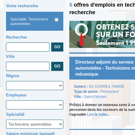
5
offres d'emplois en te
Votre recherche
recherche
Spécialité: Techniciens
automobiles
Rechercher
Ville
Directeur adjoint du service 
automobiles - Techniciens m
mécanique
Région
Salaire :
De 52000$ à 74880$
Type de poste :
Permanent
Employeur
Ville :
Saint-Félicien
Prêt(e) à donner un nouveau sens à vo
personnel dans les secteurs de la sant
Spécialité
l’agroalim
Lire la suite...
Salaire minimum (annuel)