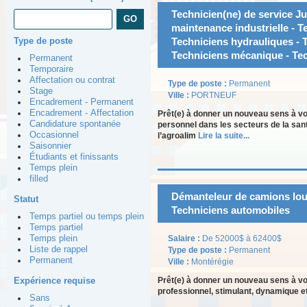
Technicien(ne) de service Jun
maintenance industrielle - T
Type de poste
Techniciens hydrauliques - 
Techniciens mécanique - Tec
Permanent
Temporaire
Affectation ou contrat
Type de poste :
Permanent
Stage
Ville :
PORTNEUF
Encadrement - Permanent
Encadrement - Affectation
Prêt(e) à donner un nouveau sens à vo
Candidature spontanée
personnel dans les secteurs de la sant
Occasionnel
l’agroalim
Lire la suite...
Saisonnier
Étudiants et finissants
Temps plein
filled
Démanteleur de camions lour
Statut
Techniciens automobiles
Temps partiel ou temps plein
Temps partiel
Temps plein
Salaire :
De 52000$ à 62400$
Liste de rappel
Type de poste :
Permanent
Permanent
Ville :
Montérégie
Expérience requise
Prêt(e) à donner un nouveau sens à v
professionnel, stimulant, dynamique et
Sans