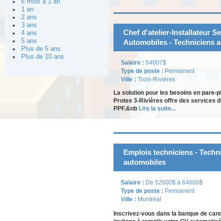
6 mois à 1 an
1 an
2 ans
3 ans
Chef d'atelier-Installateur S
4 ans
5 ans
Automobiles - Techniciens 
Plus de 5 ans
Plus de 10 ans
Salaire :
54007$
Type de poste :
Permanent
Ville :
Trois-Rivières
La solution pour les besoins en pare-p
Protex 3-Rivières offre des services d
PPF.&nb
Lire la suite...
Emplois techniciens - Techn
automobiles
Salaire :
De 52000$ à 64000$
Type de poste :
Permanent
Ville :
Montréal
Inscrivez-vous dans la banque de can