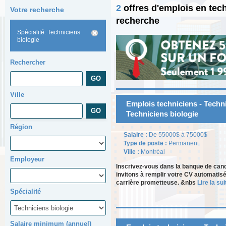
2
offres d'emplois en tec
Votre recherche
recherche
Spécialité: Techniciens
biologie
Rechercher
Ville
Emplois techniciens - Techni
Techniciens biologie
Région
Salaire :
De 55000$ à 75000$
Type de poste :
Permanent
Ville :
Montréal
Employeur
Inscrivez-vous dans la banque de can
invitons à remplir votre CV automatisé
carrière prometteuse. &nbs
Lire la suit
Spécialité
Salaire minimum (annuel)