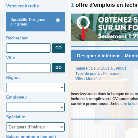
1
offre d'emplois en tech
Votre recherche
Spécialité: Designers
d’intérieur
Rechercher
Designer d’intérieur – Montr
Ville
Salaire :
De 57100$ à 79800$
Type de poste :
Permanent
Région
Ville :
Montréal
Inscrivez-vous dans la banque de can
Employeur
invitons à remplir votre CV automatisé
carrière prometteuse. &nbs
Lire la suit
Spécialité
Salaire minimum (annuel)