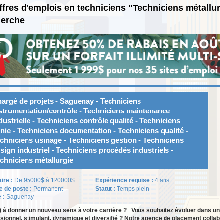
ffres d'emplois en techniciens "Techniciens métallu
herche
argé de projets - Saguenay - Techniciens
strumentation/contrôle - Techniciens maintenance
dustrielle - Techniciens contrôle qualité - Techniciens
nie - Techniciens documentation - Techniciens qualité -
chniciens usinage - Techniciens gestion - Techniciens
sign industriel - Techniciens procédés industriels -
chniciens métallurgie
aire :
De 95000$ à 120000$
Expérience requise :
4 ans
e de poste :
Permanent
Statut :
Temps plein
e :
Saguenay
) à donner un nouveau sens à votre carrière ? Vous souhaitez évoluer dans u
sionnel, stimulant, dynamique et diversifié ? Notre agence de placement collabo