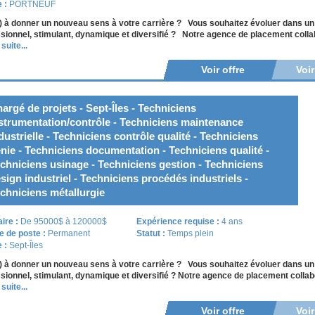
e :
PORTNEUF
) à donner un nouveau sens à votre carrière ? Vous souhaitez évoluer dans u
sionnel, stimulant, dynamique et diversifié ? Notre agence de placement collab
 suite...
Voir offre
Voi
argé de projets - Sept-Îles - Techniciens
strumentation/contrôle - Techniciens maintenance
dustrielle - Techniciens contrôle qualité - Techniciens
nie - Techniciens documentation - Techniciens qualité -
chniciens usinage - Techniciens gestion - Techniciens
sign industriel - Techniciens procédés industriels -
chniciens métallurgie
aire :
De 95000$ à 120000$
Expérience requise :
4 ans
e de poste :
Permanent
Statut :
Temps plein
e :
Sept-Îles
) à donner un nouveau sens à votre carrière ? Vous souhaitez évoluer dans u
sionnel, stimulant, dynamique et diversifié ? Notre agence de placement collabo
 suite...
Voir offre
Voi