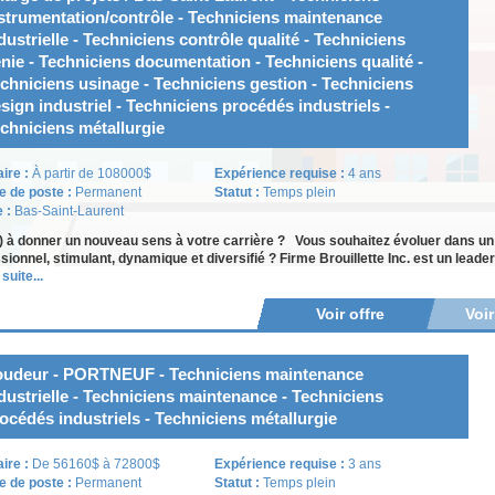
strumentation/contrôle - Techniciens maintenance
dustrielle - Techniciens contrôle qualité - Techniciens
nie - Techniciens documentation - Techniciens qualité -
chniciens usinage - Techniciens gestion - Techniciens
sign industriel - Techniciens procédés industriels -
chniciens métallurgie
aire :
À partir de 108000$
Expérience requise :
4 ans
e de poste :
Permanent
Statut :
Temps plein
e :
Bas-Saint-Laurent
) à donner un nouveau sens à votre carrière ? Vous souhaitez évoluer dans u
sionnel, stimulant, dynamique et diversifié ? Firme Brouillette Inc. est un lea
 suite...
Voir offre
Voi
udeur - PORTNEUF - Techniciens maintenance
dustrielle - Techniciens maintenance - Techniciens
océdés industriels - Techniciens métallurgie
aire :
De 56160$ à 72800$
Expérience requise :
3 ans
e de poste :
Permanent
Statut :
Temps plein