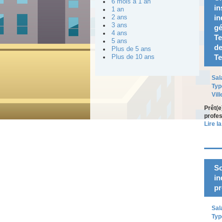
6 mois à 1 an
in
1 an
in
2 ans
3 ans
gé
4 ans
Te
5 ans
de
Plus de 5 ans
Te
Plus de 10 ans
Sal
Typ
Vill
Prêt(e
profes
Lire la
So
in
pr
Sal
Typ