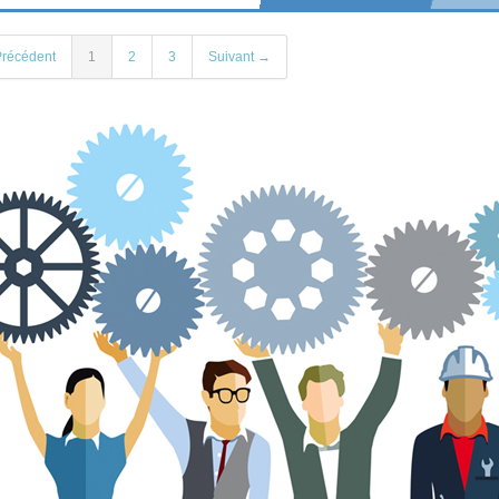
récédent
1
2
3
Suivant →