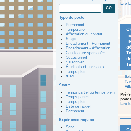
Lire la
Type de poste
Permanent
Ch
Temporaire
Affectation ou contrat
in
Stage
in
Encadrement - Permanent
gé
Encadrement - Affectation
Te
Candidature spontanée
Occasionnel
de
Saisonnier
Te
Étudiants et finissants
Temps plein
filled
Sal
Typ
Statut
Vill
Temps partiel ou temps plein
Prêt(e
Temps partiel
profes
Temps plein
Lire la
Liste de rappel
Permanent
Expérience requise
Sans
Ch