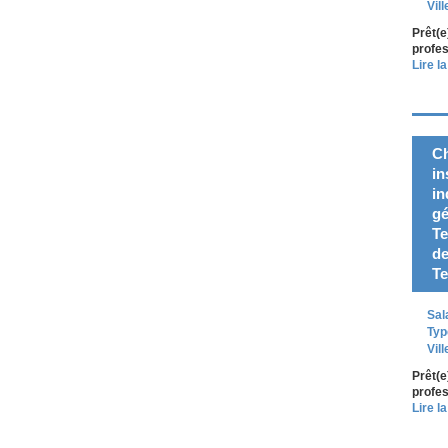
Vill
Prêt(e
profes
Lire la
Ch
in
in
gé
Te
de
Te
Sal
Typ
Vill
Prêt(e
profes
Lire la