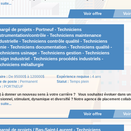
 suite...
Voir offre
Voi
argé de projets - Portneuf - Techniciens
strumentation/contrôle - Techniciens maintenance
dustrielle - Techniciens contrôle qualité - Techniciens
nie - Techniciens documentation - Techniciens qualité -
chniciens usinage - Techniciens gestion - Techniciens
sign industriel - Techniciens procédés industriels -
chniciens métallurgie
aire :
De 95000$ à 120000$
Expérience requise :
4 ans
e de poste :
Permanent
Statut :
Temps plein
e :
PORTNEUF
) à donner un nouveau sens à votre carrière ? Vous souhaitez évoluer dans u
sionnel, stimulant, dynamique et diversifié ? Notre agence de placement collabo
 suite...
Voir offre
Voi
argé de projets / Bas-Saint-Laurent - Techniciens