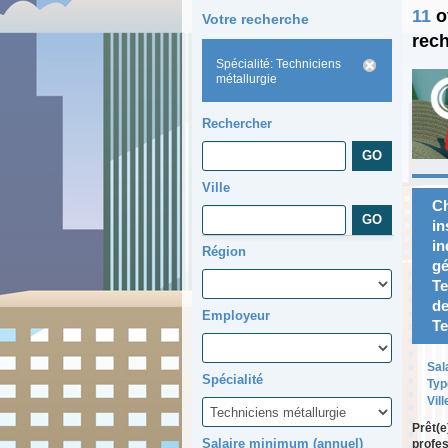
11
o
Votre recherche
rec
Spécialité: Techniciens
métallurgie
Rechercher
Ville
Ch
in
in
Région
gé
Te
de
Employeur
Te
Sal
Spécialité
Typ
Vill
Prêt(e
Salaire minimum (annuel)
profes