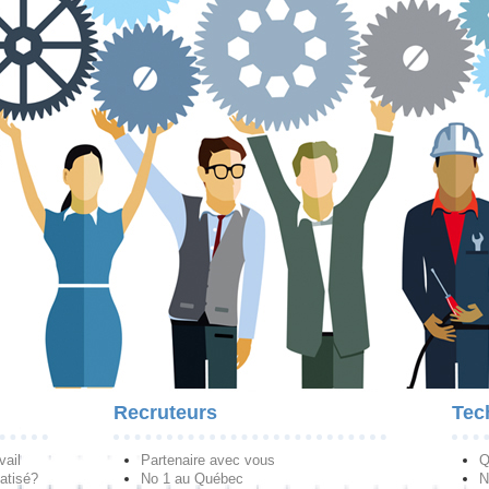
Recruteurs
Tec
vail
Partenaire avec vous
Q
atisé?
No 1 au Québec
N