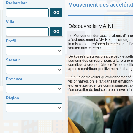
Rechercher
Mouvement des accélérat
Ville
Découvre le MAIN!
Le Mouvement des accélérateurs d’inn
affectueusement « MAIN », est un organi
Profil
la mission de renforcer la cohésion et l
soutien aux
startups
.
De
kossé
? En gros, on aide ceux et cel
Secteur
soutenir des entrepreneurs à faire une 
contribue à créer et faire croître de meil
aptes à contribuer positivement à chan
En plus de travailler quotidiennement à
Province
visionnaires, on le fait dans un environ
étoffer et partager tes connaissances, à g
t’émerveiller de tout ce qu’on arrive à fa
Région