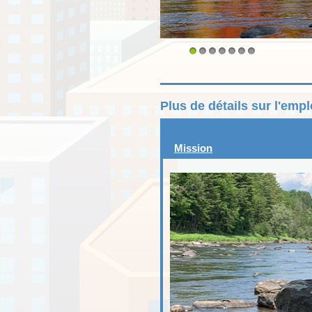
1
2
3
4
5
6
7
Plus de détails sur l'emp
Mission