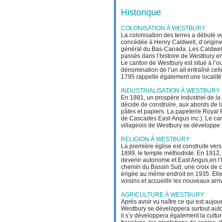
Historique
COLONISATION À WESTBURY
La colonisation des terres a débuté v
concédée à Henry Caldwell, d’origine 
général du Bas-Canada.
Les Caldwell
passés dans l’histoire de Westbury en
Le canton de Westbury est situé à l’o
dénomination de l’un ait entraîné cell
1795 rappelle également une localité d
INDUSTRIALISATION À WESTBURY
En 1881, un prospère industriel de l
décide de construire, aux abords de l
pâtes et papiers. La papeterie Royal 
de Cascades East-Angus inc.).
Le can
villageois de Westbury se développe 
RELIGION À WESTBURY
La première église est construite vers
1899, le temple méthodiste.
En 1912, 
devenir autonome et East Angus,en l’
chemin du Bassin Sud, une croix de c
érigée au même endroit en 1935. Elle 
voisins et accueillir les nouveaux arr
AGRICULTURE À WESTBURY
Après avoir vu naître ce qui est aujou
Westbury se développera surtout autour
il s’y développera également la culture