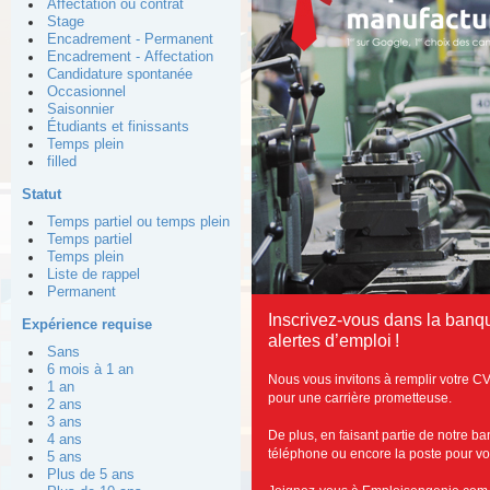
Affectation ou contrat
Stage
Encadrement - Permanent
Encadrement - Affectation
Candidature spontanée
Occasionnel
Saisonnier
Étudiants et finissants
Temps plein
filled
Statut
Temps partiel ou temps plein
Temps partiel
Temps plein
Liste de rappel
Permanent
Inscrivez-vous dans la banq
Expérience requise
alertes d’emploi !
Sans
6 mois à 1 an
Nous vous invitons à remplir votre CV
1 an
pour une carrière prometteuse.
2 ans
3 ans
De plus, en faisant partie de notre b
4 ans
téléphone ou encore la poste pour vous
5 ans
Plus de 5 ans