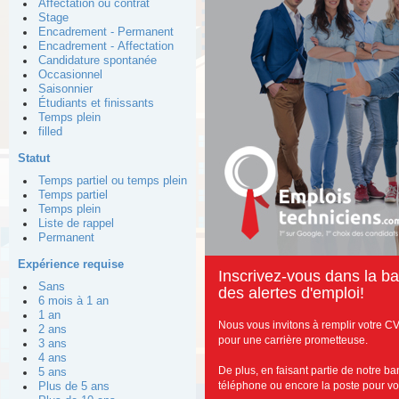
Affectation ou contrat
Stage
Encadrement - Permanent
Encadrement - Affectation
Candidature spontanée
Occasionnel
Saisonnier
Étudiants et finissants
Temps plein
filled
Statut
Temps partiel ou temps plein
Temps partiel
Temps plein
Liste de rappel
Permanent
Expérience requise
I
nscrivez-vous dans la b
Sans
des alertes d'emploi!
6 mois à 1 an
1 an
Nous vous invitons à remplir votre CV
2 ans
pour une carrière prometteuse.
3 ans
4 ans
De plus, en faisant partie de notre b
5 ans
téléphone ou encore la poste pour vous
Plus de 5 ans