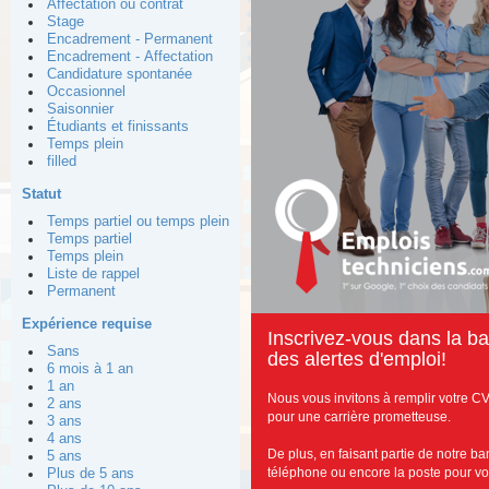
Affectation ou contrat
Stage
Encadrement - Permanent
Encadrement - Affectation
Candidature spontanée
Occasionnel
Saisonnier
Étudiants et finissants
Temps plein
filled
Statut
Temps partiel ou temps plein
Temps partiel
Temps plein
Liste de rappel
Permanent
Expérience requise
I
nscrivez-vous dans la b
Sans
des alertes d'emploi!
6 mois à 1 an
1 an
Nous vous invitons à remplir votre CV
2 ans
pour une carrière prometteuse.
3 ans
4 ans
De plus, en faisant partie de notre b
5 ans
téléphone ou encore la poste pour vous
Plus de 5 ans