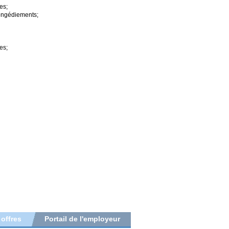
es;
congédiements;
es;
 offres
Portail de l'employeur