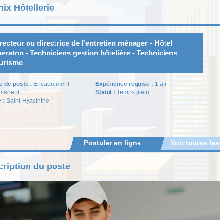
ix Hôtellerie
recteur ou directrice de l'entretien ménager - Hôtel
eraton - Techniciens gestion hôtelière - Techniciens
urisme
e de poste :
Encadrement -
Expérience requise :
1 an
manent
Statut :
Temps plein
e :
Saint-Hyacinthe
Postuler en ligne
Voir toutes les
ription du poste