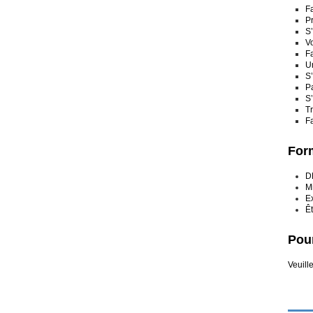
F
P
S
Vo
F
Un
S’
Pa
S’
Tr
Fa
Form
DE
M
E
Êt
Pour
Veuill