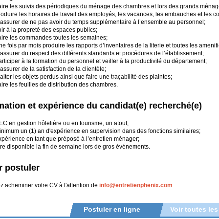
aire les suivis des périodiques du ménage des chambres et lors des grands ménag
roduire les horaires de travail des employés, les vacances, les embauches et les 
’assurer de ne pas avoir du temps supplémentaire à l’ensemble au personnel;
ir à la propreté des espaces publics;
aire les commandes toutes les semaines;
e fois par mois produire les rapports d’inventaires de la literie et toutes les ameniti
assurer du respect des différents standards et procédures de l’établissement;
rticiper à la formation du personnel et veiller à la productivité du département;
assurer de la satisfaction de la clientèle;
aiter les objets perdus ainsi que faire une traçabilité des plaintes;
ire les feuilles de distribution des chambres.
ation et expérience du candidat(e) recherché(e)
C en gestion hôtelière ou en tourisme, un atout;
inimum un (1) an d'expérience en supervision dans des fonctions similaires;
xpérience en tant que préposé à l’entretien ménager;
re disponible la fin de semaine lors de gros événements.
 postuler
ez acheminer votre CV à l'attention de
info@entretienphenix.com
Postuler en ligne
Voir toutes les