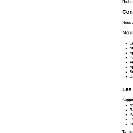
l’hébe
Cond
Nous o
Nou
Le
A
Ap
To
Au
Ap
So
U
Les 
Suppor
As
Ra
Pa
Tr
Pa
Tâche