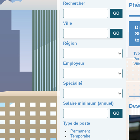
Rechercher
Phén
Ville
Di
Sh
to
Région
Typ
Per
Employeur
Vill
Spécialité
Salaire minimum (annuel)
Desc
Type de poste
Permanent
Temporaire