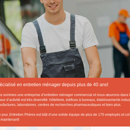
écialisé en entretien ménager depuis plus de 40 ans!
s sommes une entreprise d’entretien ménager commercial et nous œuvrons dans l
eur d’activité est très diversifié: hôtellerie, édifices à bureaux, établissements indu
ufactures, laboratoires, centres de recherches pharmaceutiques et bien plus.
e jour, Entretien Phénix est bâti d’une solide équipe de plus de 170 employés et co
 maintenant!