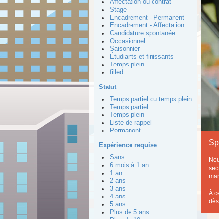
Affectation ou contrat
Stage
Encadrement - Permanent
Encadrement - Affectation
Candidature spontanée
Occasionnel
Saisonnier
Étudiants et finissants
Temps plein
filled
Statut
Temps partiel ou temps plein
Temps partiel
Temps plein
Liste de rappel
Permanent
Sp
Expérience requise
Sans
Nou
6 mois à 1 an
sect
1 an
man
2 ans
3 ans
À c
4 ans
dès
5 ans
Plus de 5 ans