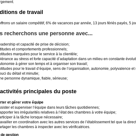
rgement.
itions de travail
ffrons un salaire compétitif, 6% de vacances par année, 13 jours fériés payés, 5 j
s recherchons une personne avec...
adership et capacité de prise de décision;
ttitudes et comportements professionnels;
titudes marquées pour le service à la clientèle;
lérance au stress et forte capacité d’adaptation dans un milieu en constante évolut
tonomie à gérer son temps et à organiser son travail;
titudes pour le travail d’équipe, sens de l’organisation, autonomie, polyvalence et se
uci du détail et minutie;
ne personne dynamique, fiable, sérieuse;
activités principales du poste
ter et gérer votre équipe
sister et superviser l’équipe dans leurs tâches quotidiennes;
pporter les irrégularités relatives à l’état des chambres à votre équipe;
rticiper à la tâche lorsque nécessaire;
availler en coordination avec les autres services de l’établissement tel que la direct
rtager les chambres à inspecter avec les vérificatrices.
 de gestion