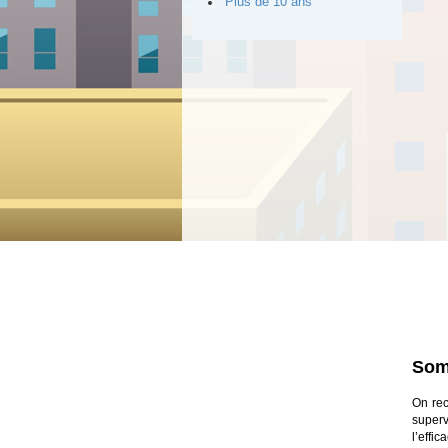
Plus de 10 ans
Som
On rec
superv
l’effi