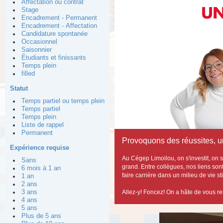
Affectation ou contrat
Stage
Encadrement - Permanent
Encadrement - Affectation
Candidature spontanée
Occasionnel
Saisonnier
Étudiants et finissants
Temps plein
filled
Statut
Temps partiel ou temps plein
Temps partiel
Temps plein
Liste de rappel
Permanent
Provoquons des réussites, un
Expérience requise
Au Cégep Limoilou, on s'investit, o
Sans
grand. Entre collègues, nos liens sont s
6 mois à 1 an
faire carrière dans un milieu de vie sti
1 an
2 ans
3 ans
Allez-y! Foncez! On a hâte de vous re
4 ans
5 ans
Plus de 5 ans