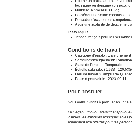
Détenir un baccalauréat universitai
technique ou domaine connexe, jume
Maîtriser le processus BIM ;
Posséder une solide connaissance du
Posséder d'excellentes compétences
Avoir une scolarité de deuxième cyc
Tests requis
Test de français pour les personne
Conditions de travail
Catégorie d’emploi:
Enseignement 
Secteur d'enseignement:
Formation
Statut de l'emploi : Temporaire
Échelle salariale: 81.93$ - 120.53$
Lieu de travail : Campus de Québe
Poste à pourvoir le :
2023-09-11
Pour postuler
Nous vous invitons à postuler en ligne e
Le Cégep Limoilou souscrit et applique u
visibles, les minorités ethniques et le
également être offertes pour les personn