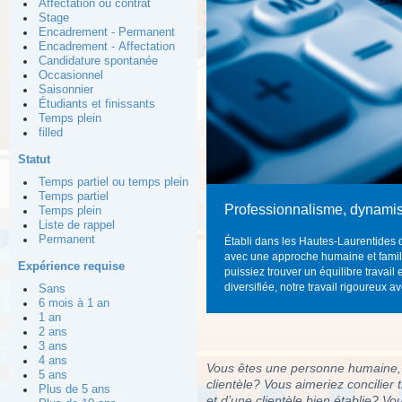
Affectation ou contrat
Stage
Encadrement - Permanent
Encadrement - Affectation
Candidature spontanée
Occasionnel
Saisonnier
Étudiants et finissants
Temps plein
filled
Statut
Temps partiel ou temps plein
Temps partiel
Professionnalisme, dynamis
Temps plein
Liste de rappel
Permanent
Établi dans les Hautes-Laurentides 
avec une approche humaine et familia
Expérience requise
puissiez trouver un équilibre travail
diversifiée, notre travail rigoureux ave
Sans
6 mois à 1 an
1 an
2 ans
3 ans
4 ans
Vous êtes une personne humaine, p
5 ans
clientèle? Vous aimeriez concilier
Plus de 5 ans
et d’une clientèle bien établie? V