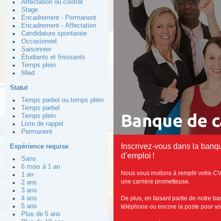
Affectation ou contrat
Stage
Encadrement - Permanent
Encadrement - Affectation
Candidature spontanée
Occasionnel
Saisonnier
Étudiants et finissants
Temps plein
filled
Statut
Temps partiel ou temps plein
Temps partiel
Temps plein
Liste de rappel
Permanent
Inscrivez-vous dans la banq
Expérience requise
d’emploi !
Sans
6 mois à 1 an
Nous vous invitons à remplir votre CV
1 an
une carrière prometteuse.
2 ans
3 ans
De plus, en faisant partie de notre b
4 ans
5 ans
téléphone ou encore la poste pour vous
Plus de 5 ans