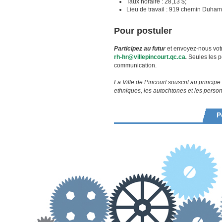
Taux horaire : 28,13 $;
Lieu de travail : 919 chemin Duha
Pour postuler
Participez au futur
et envoyez-nous votr
rh-hr@villepincourt.qc.ca
.
Seules les p
communication.
La Ville de Pincourt souscrit au principe
ethniques, les autochtones et les perso
P