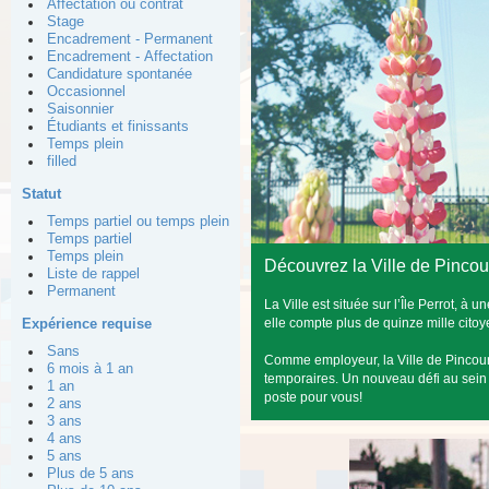
Affectation ou contrat
Stage
Encadrement - Permanent
Encadrement - Affectation
Candidature spontanée
Occasionnel
Saisonnier
Étudiants et finissants
Temps plein
filled
Statut
Temps partiel ou temps plein
Temps partiel
Temps plein
Découvrez la Ville de Pincour
Liste de rappel
Permanent
La Ville est située sur l’Île Perrot, à
elle compte plus de quinze mille citoy
Expérience requise
Sans
Comme employeur, la Ville de Pincour
6 mois à 1 an
temporaires. Un nouveau défi au sei
1 an
poste pour vous!
2 ans
3 ans
4 ans
5 ans
Plus de 5 ans