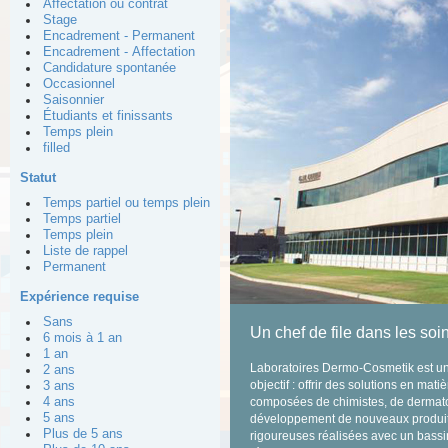
Affectation ou contrat
Stage
Encadrement - Permanent
Encadrement - Affectation
Candidature spontanée
Occasionnel
Saisonnier
Étudiants et finissants
Temps plein
filled
Statut
Temps partiel ou temps plein
Temps partiel
Temps plein
Liste de rappel
Permanent
Expérience requise
Sans
Un chef de file dans les soi
6 mois à 1 an
1 an
Laboratoires Dermo-Cosmetik est un 
2 ans
objectif : offrir des solutions en mat
3 ans
4 ans
composées de chimistes, de dermatol
5 ans
développement de nouveaux produits. 
Plus de 5 ans
rigoureuses réalisées avec un bassin