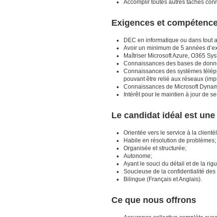
Accomplir toutes autres tâches co
Exigences et compétenc
DEC en informatique ou dans tout 
Avoir un minimum de 5 années d’ex
Maîtriser Microsoft Azure, O365 Systè
Connaissances des bases de donné
Connaissances des systèmes téléph
pouvant être relié aux réseaux (impr
Connaissances de Microsoft Dynami
Intérêt pour le maintien à jour de s
Le candidat idéal est un
Orientée vers le service à la clientèl
Habile en résolution de problèmes;
Organisée et structurée;
Autonome;
Ayant le souci du détail et de la rig
Soucieuse de la confidentialité des
Bilingue (Français et Anglais).
Ce que nous offrons