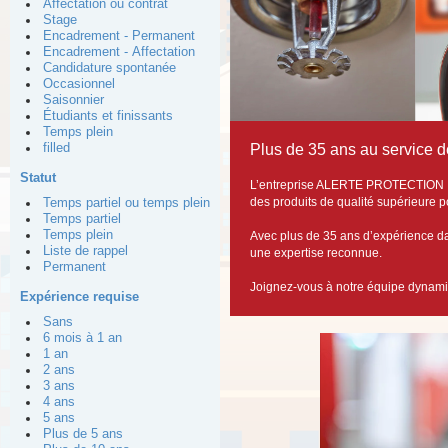
Affectation ou contrat
Stage
Encadrement - Permanent
Encadrement - Affectation
Candidature spontanée
Occasionnel
Saisonnier
Étudiants et finissants
Temps plein
Plus de 35 ans au service d
filled
Statut
L’entreprise ALERTE PROTECTION IN
des produits de qualité supérieure po
Temps partiel ou temps plein
Temps partiel
Temps plein
Avec plus de 35 ans d’expérience dan
Liste de rappel
une expertise reconnue.
Permanent
Joignez-vous à notre équipe dynami
Expérience requise
Sans
6 mois à 1 an
1 an
2 ans
3 ans
4 ans
5 ans
Plus de 5 ans