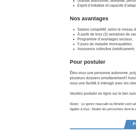
Grande autonomie, flexibilité, per
Esprit d’initiative et capacité d’adap
Nos avantages
Salaire compétitif, selon le niveau
À partir de trois (3) semaines de v
Programme d’avantages sociaux;
5 jours de maladie monnayables;
Assurance collective (médicament, v
Pour postuler
Êtes-vous une personne autonome, polyv
plusieurs dossiers simultanément? Avez-v
vous une facilité à interagir avec les cli
Veuillez postuler en ligne sur le lien sui
Notes : Le genre masculin ou féminin sont uti
égales à tous. Seules les personnes dont la
P