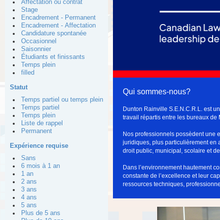
Affectation ou contrat
Stage
Encadrement - Permanent
Encadrement - Affectation
Candidature spontanée
Occasionnel
Saisonnier
Étudiants et finissants
Temps plein
filled
Statut
Qui sommes-nous?
Temps partiel ou temps plein
Temps partiel
Dunton Rainville S.E.N.C.R.L. est un
Temps plein
travail répartis entre les bureaux de
Liste de rappel
Permanent
Nos professionnels possèdent une ex
juridiques, plus particulièrement en 
Expérience requise
droit public, municipal, scolaire et de
Sans
6 mois à 1 an
Dans l’environnement hautement conc
1 an
constante de l’excellence et leur capa
2 ans
ressources techniques, professionnel
3 ans
4 ans
5 ans
Plus de 5 ans