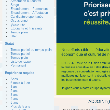
Affectation ou contrat
Stage
Encadrement - Permanent
Encadrement - Affectation
Candidature spontanée
Occasionnel
Saisonnier
Étudiants et finissants
Temps plein
filled
Statut
Nos efforts ciblent l’éducati
Temps partiel ou temps plein
Temps partiel
économique et culturel de no
Temps plein
Liste de rappel
R3USSIR, issue de la fusion entre la
Permanent
la réussite éducative en Estrie (Pro
régionale de concertation engagée dan
Expérience requise
maillages qui favorisent la réussite 
Sans
les besoins de main-d’œuvre.
6 mois à 1 an
1 an
Joignez-vous à notre équipe dynamiq
2 ans
3 ans
4 ans
ADJOINT(
5 ans
Plus de 5 ans