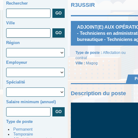
Rechercher
R3USSIR
Ville
ADJOINT(E) AUX OPÉRATI
- Techniciens en administrat
bureautique - Techniciens a
Région
Type de poste :
Affectation ou
contrat
Employeur
Ville :
Magog
P
Spécialité
Description du poste
Salaire minimum (annuel)
Type de poste
Permanent
Temporaire