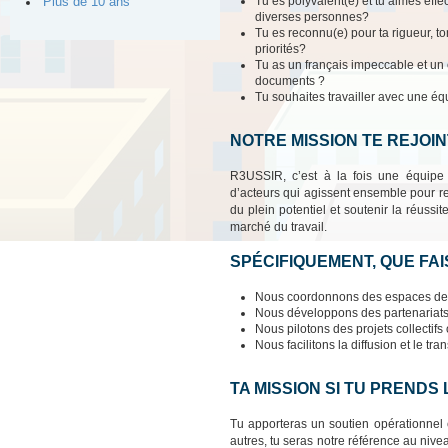
Tu es polyvalent(e) et tu aimes eff
Plus de 10 ans
diverses personnes?
Tu es reconnu(e) pour ta rigueur, ton
priorités?
Tu as un français impeccable et un 
documents ?
Tu souhaites travailler avec une é
NOTRE MISSION TE REJOIN
R3USSIR, c’est à la fois une équipe 
d’acteurs qui agissent ensemble pour re
du plein potentiel et soutenir la réus
marché du travail.
SPÉCIFIQUEMENT, QUE FA
Nous coordonnons des espaces de co
Nous développons des partenariats e
Nous pilotons des projets collectifs 
Nous facilitons la diffusion et le t
TA MISSION SI TU PRENDS
Tu apporteras un soutien opérationnel et
autres, tu seras notre référence au nivea