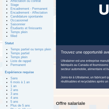
Affectation ou contrat
Stage
Encadrement - Permanent
Encadrement - Affectation
Candidature spontanée
Occasionnel
Saisonnier
Étudiants et finissants
Temps plein
filled
Statut
Temps partiel ou temps plein
Trouvez une opportunité av
Temps partiel
Temps plein
Ultratainer est une entreprise manu
Liste de rappel
Permanent
fabriqués au Canada et fournissons d
secteur automobile, alimentaire et liv
Expérience requise
Joins-toi à Ultratainer, un fabricant
Sans
réutilisables et recyclables après un
6 mois à 1 an
1 an
2 ans
3 ans
4 ans
5 ans
Offre salariale
Plus de 5 ans