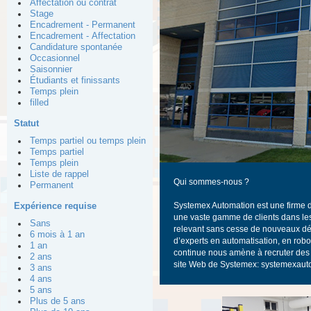
Affectation ou contrat
Stage
Encadrement - Permanent
Encadrement - Affectation
Candidature spontanée
Occasionnel
Saisonnier
Étudiants et finissants
Temps plein
filled
Statut
Temps partiel ou temps plein
Temps partiel
Temps plein
Liste de rappel
Qui sommes-nous ?
Permanent
Systemex Automation est une firme d’
Expérience requise
une vaste gamme de clients dans le
Sans
relevant sans cesse de nouveaux dé
6 mois à 1 an
d’experts en automatisation, en robo
1 an
continue nous amène à recruter des p
2 ans
site Web de Systemex:
systemexaut
3 ans
4 ans
5 ans
Plus de 5 ans