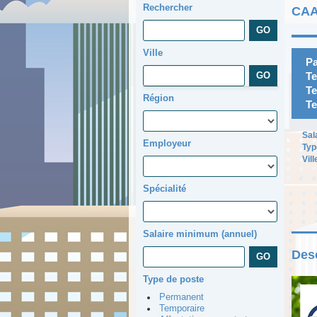
Rechercher
CAA
Ville
Pa
Te
Te
Région
Te
Sal
Employeur
Typ
Vill
Spécialité
Salaire minimum (annuel)
Desc
Type de poste
Permanent
Temporaire