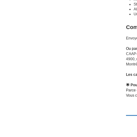
S
A
U
Com
Envoy
Ou par
CAAP-Î
4900, 
Montr
Les ca
🌟
Pou
Parce 
Vous c