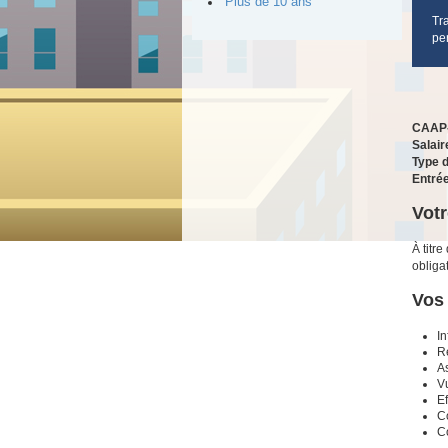
Plus de 10 ans
Tra
pe
CAAP-
Salair
Type 
Entrée
Votr
À titre
obliga
Vos 
In
R
As
V
Ef
Co
Co