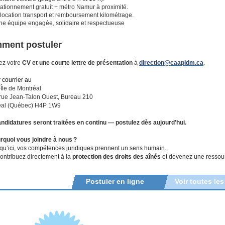
tationnement gratuit + métro Namur à proximité.
llocation transport et remboursement kilométrage.
ne équipe engagée, solidaire et respectueuse
ment postuler
ez votre
CV et une courte lettre de présentation
à
direction@caapidm.ca
.
 courrier au
le de Montréal
rue Jean-Talon Ouest, Bureau 210
éal (Québec) H4P 1W9
ndidatures seront traitées en continu — postulez dès aujourd’hui.
rquoi vous joindre à nous
?
qu’ici, vos compétences juridiques prennent un sens humain.
ontribuez directement à la
protection des droits des aînés
et devenez une ressourc
Postuler en ligne
Voir toutes les