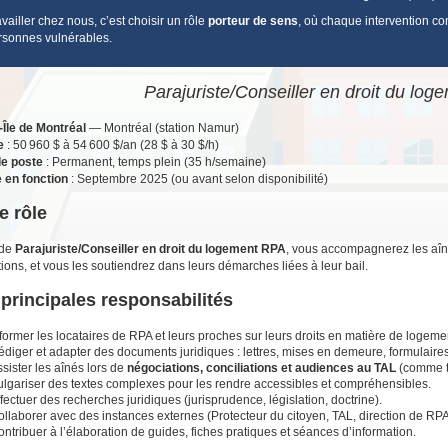
vailler chez nous, c’est choisir un rôle
porteur de sens
, où chaque intervention co
rsonnes vulnérables.
Parajuriste/Conseiller en droit du lo
Île de Montréal
— Montréal (station Namur)
e
: 50 960 $ à 54 600 $/an (28 $ à 30 $/h)
de poste
: Permanent, temps plein (35 h/semaine)
 en fonction
: Septembre 2025 (ou avant selon disponibilité)
e rôle
 de
Parajuriste/Conseiller en droit du logement RPA
, vous accompagnerez les aîn
tions, et vous les soutiendrez dans leurs démarches liées à leur bail.
principales responsabilités
former les locataires de RPA et leurs proches sur leurs droits en matière de logeme
édiger et adapter des documents juridiques : lettres, mises en demeure, formulair
sister les aînés lors de
négociations, conciliations et audiences au TAL
(comme ti
ulgariser des textes complexes pour les rendre accessibles et compréhensibles.
fectuer des recherches juridiques (jurisprudence, législation, doctrine).
llaborer avec des instances externes (Protecteur du citoyen, TAL, direction de RPA,
ntribuer à l’élaboration de guides, fiches pratiques et séances d’information.