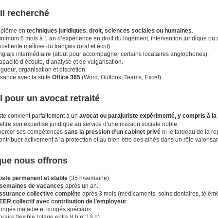
il recherché
iplôme en
techniques juridiques, droit, sciences sociales ou humaines
.
inimum 6 mois à 1 an d’expérience en droit du logement, intervention juridique o
cellente maîtrise du français (oral et écrit).
nglais intermédiaire (atout pour accompagner certains locataires anglophones).
pacité d’écoute, d’analyse et de vulgarisation.
gueur, organisation et discrétion.
isance avec la suite
Office 365
(Word, Outlook, Teams, Excel).
l pour un avocat retraité
te convient parfaitement à un
avocat ou parajuriste expérimenté, y compris à la 
ttre son expertise juridique au service d’une mission sociale noble.
xercer ses compétences
sans la pression d’un cabinet privé
ni le fardeau de la r
ntribuer activement à la protection et au bien-être des aînés dans un rôle valorisa
que nous offrons
oste permanent et stable
(35 h/semaine).
 semaines de vacances
après un an.
ssurance collective complète
après 3 mois (médicaments, soins dentaires, télém
EER collectif avec contribution de l’employeur
.
ongés maladie et congés spéciaux.
raire flexible (plage entre 8 h et 19 h).