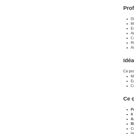
Prof
D
M
Ex
A
Ca
Ri
A
Idéa
Ce pos
Me
E
Co
Ce 
P
4
A
R
C
Ho