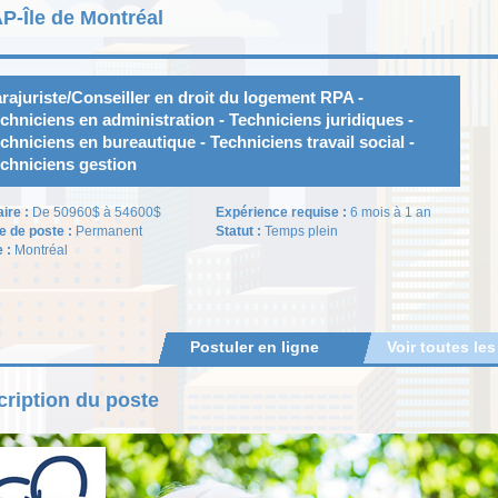
P-Île de Montréal
rajuriste/Conseiller en droit du logement RPA -
chniciens en administration - Techniciens juridiques -
chniciens en bureautique - Techniciens travail social -
chniciens gestion
aire :
De 50960$ à 54600$
Expérience requise :
6 mois à 1 an
e de poste :
Permanent
Statut :
Temps plein
e :
Montréal
Postuler en ligne
Voir toutes les
ription du poste