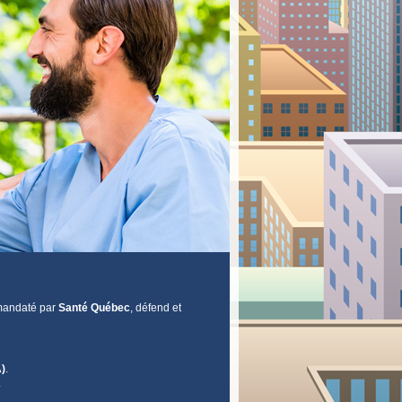
 mandaté par
Santé Québec
, défend et
A)
.
.