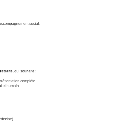
u accompagnement social.
retraite
, qui souhaite :
eprésentation complète.
nt et humain.
édecine).