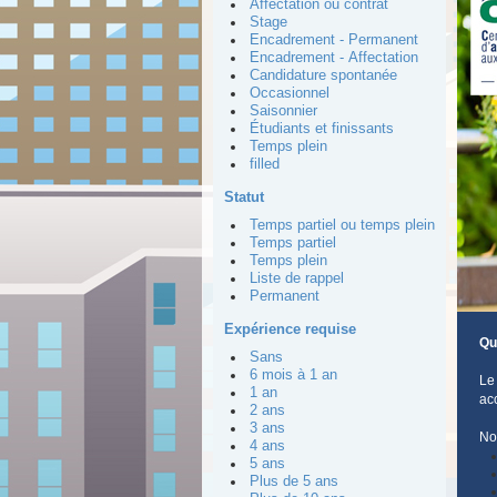
Affectation ou contrat
Stage
Encadrement - Permanent
Encadrement - Affectation
Candidature spontanée
Occasionnel
Saisonnier
Étudiants et finissants
Temps plein
filled
Statut
Temps partiel ou temps plein
Temps partiel
Temps plein
Liste de rappel
Permanent
Expérience requise
Qu
Sans
6 mois à 1 an
L
1 an
ac
2 ans
3 ans
No
4 ans
5 ans
Plus de 5 ans