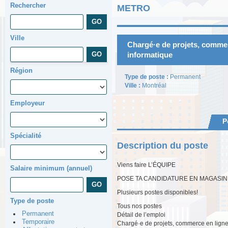
Rechercher
METRO
Ville
Chargé·e de projets, commer
informatique
Région
Type de poste :
Permanent
Ville :
Montréal
Employeur
P
Spécialité
Description du poste
Viens faire L’ÉQUIPE
Salaire minimum (annuel)
POSE TA CANDIDATURE EN MAGASIN
Plusieurs postes disponibles!
Type de poste
Tous nos postes
Permanent
Détail de l’emploi
Temporaire
Chargé·e de projets, commerce en lign