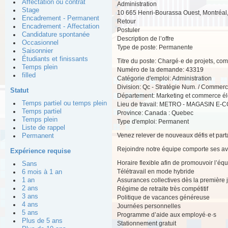
Affectation ou contrat
Administration
Stage
10 665 Henri-Bourassa Ouest, Montréa
Encadrement - Permanent
Retour
Encadrement - Affectation
Postuler
Candidature spontanée
Description de l’offre
Occasionnel
Type de poste: Permanente
Saisonnier
Étudiants et finissants
Titre du poste: Chargé·e de projets, co
Temps plein
Numéro de la demande: 43319
filled
Catégorie d'emploi: Administration
Division: Qc - Stratégie Num. / Commer
Statut
Département: Marketing et commerce él
Temps partiel ou temps plein
Lieu de travail: METRO - MAGASIN 
Temps partiel
Province: Canada : Quebec
Temps plein
Type d'emploi: Permanent
Liste de rappel
Venez relever de nouveaux défis et part
Permanent
Rejoindre notre équipe comporte ses av
Expérience requise
Horaire flexible afin de promouvoir l’équi
Sans
Télétravail en mode hybride
6 mois à 1 an
1 an
Assurances collectives dès la première 
2 ans
Régime de retraite très compétitif
3 ans
Politique de vacances généreuse
4 ans
Journées personnelles
5 ans
Programme d’aide aux employé·e·s
Plus de 5 ans
Stationnement gratuit