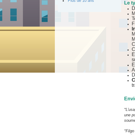
Plus de 10 ans
Le t
D
M
T
F
I
M
M
C
C
E
s
E
A
D
C
t
Envi
*L'usa
une po
soumet
*Filgo