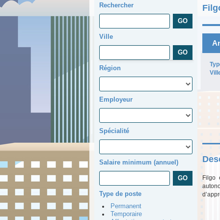
Rechercher
Filg
Ville
An
Typ
Région
Vill
Employeur
Spécialité
Desc
Salaire minimum (annuel)
Filgo 
autono
Type de poste
d’appr
Permanent
Temporaire