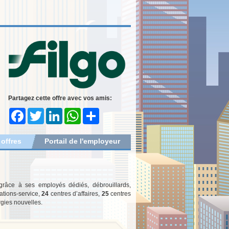
Partagez cette offre avec vos amis:
Facebook
Twitter
LinkedIn
WhatsApp
Share
 offres
Portail de l'employeur
 grâce à ses employés dédiés, débrouillards,
ations-service,
24
centres d’affaires,
25
centres
rgies nouvelles.