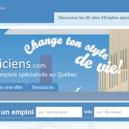
ploi
Découvrez les 30 sites d'Emplois spéci
er une offre
Tendances
 un emploi
Ville