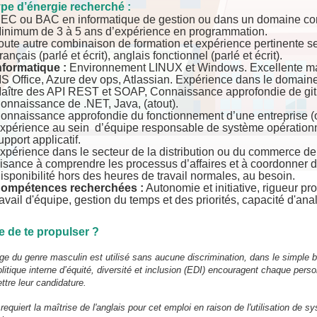
ype d’énergie recherché :
EC ou BAC en informatique de gestion ou dans un domaine co
inimum de 3 à 5 ans d’expérience en programmation.
oute autre combinaison de formation et expérience pertinente s
rançais (parlé et écrit), anglais fonctionnel (parlé et écrit).
nformatique :
Environnement LINUX et Windows. Excellente mait
S Office, Azure dev ops, Atlassian. Expérience dans le domaine f
aître des API REST et SOAP, Connaissance approfondie de git de
onnaissance de .NET, Java, (atout).
onnaissance approfondie du fonctionnement d’une entreprise (o
xpérience au sein d’équipe responsable de système opérationn
upport applicatif.
xpérience dans le secteur de la distribution ou du commerce de 
isance à comprendre les processus d’affaires et à coordonner 
isponibilité hors des heures de travail normales, au besoin.
ompétences recherchées :
Autonomie et initiative, rigueur pro
ravail d'équipe, gestion du temps et des priorités, capacité d'a
e de te propulser ?
ge du genre masculin est utilisé sans aucune discrimination, dans le simple but 
litique interne d’équité, diversité et inclusion (EDI) encouragent chaque perso
tre leur candidature.
 requiert la maîtrise de l'anglais pour cet emploi en raison de l'utilisation d