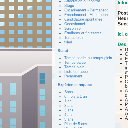
Affectation ou contrat
Info
Stage
Encadrement - Permanent
Post
Encadrement - Affectation
Heur
Candidature spontanée
Succ
Occasionnel
Saisonnier
Étudiants et finissants
Ici,
Temps plein
filled
Des 
D
Statut
C
Temps partiel ou temps plein
E
Temps partiel
T
Temps plein
i
Liste de rappel
e
Permanent
P
C
Expérience requise
b
A
Sans
d
6 mois à 1 an
A
1 an
P
2 ans
A
3 ans
c
4 ans
A
5 ans
Plus de 5 ans