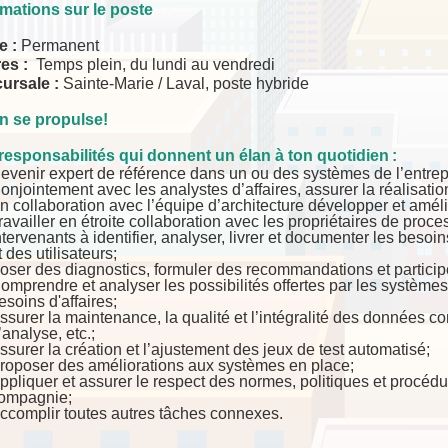
rmations sur le poste
e :
Permanent
es :
Temps plein, du lundi au vendredi
ursale :
Sainte-Marie / Laval, poste hybride
 on se propulse!
responsabilités qui donnent un élan à ton quotidien :
evenir expert de référence dans un ou des systèmes de l’entrep
onjointement avec les analystes d’affaires, assurer la réalisati
n collaboration avec l’équipe d’architecture développer et amél
ravailler en étroite collaboration avec les propriétaires de proce
ntervenants à identifier, analyser, livrer et documenter les besoi
t des utilisateurs;
oser des diagnostics, formuler des recommandations et participe
omprendre et analyser les possibilités offertes par les systèmes 
esoins d'affaires;
ssurer la maintenance, la qualité et l’intégralité des données c
’analyse, etc.;
ssurer la création et l’ajustement des jeux de test automatisé;
roposer des améliorations aux systèmes en place;
ppliquer et assurer le respect des normes, politiques et procédu
ompagnie;
ccomplir toutes autres tâches connexes.