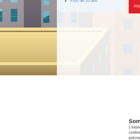
Plus de 10 ans
Joi
Som
L’expe
confor
précis