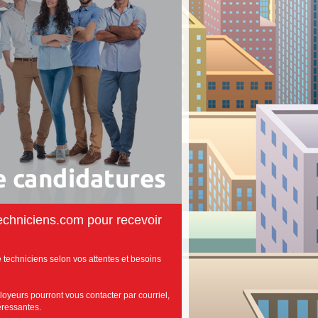
echniciens.com pour recevoir
 techniciens selon vos attentes et besoins
loyeurs pourront vous contacter par courriel,
téressantes.