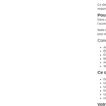
Ce rôl
respon
Pour
Dans u
l’accè
Notre 
pour d
Conc
A
Êt
Év
Ma
Av
St
Ce 
D
U
U
De
U
Un
Votr