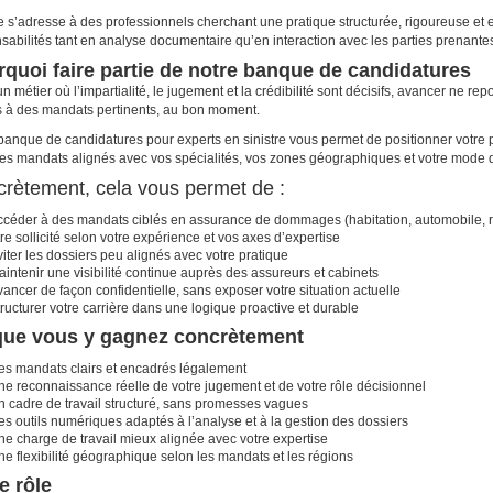
e s’adresse à des professionnels cherchant une pratique structurée, rigoureuse et
sabilités tant en analyse documentaire qu’en interaction avec les parties prenante
quoi faire partie de notre banque de candidatures
n métier où l’impartialité, le jugement et la crédibilité sont décisifs, avancer ne re
s à des mandats pertinents, au bon moment.
banque de candidatures pour experts en sinistre vous permet de positionner votre pr
es mandats alignés avec vos spécialités, vos zones géographiques et votre mode d
rètement, cela vous permet de :
ccéder à des mandats ciblés en assurance de dommages (habitation, automobile, re
re sollicité selon votre expérience et vos axes d’expertise
iter les dossiers peu alignés avec votre pratique
intenir une visibilité continue auprès des assureurs et cabinets
ancer de façon confidentielle, sans exposer votre situation actuelle
ructurer votre carrière dans une logique proactive et durable
que vous y gagnez concrètement
es mandats clairs et encadrés légalement
ne reconnaissance réelle de votre jugement et de votre rôle décisionnel
n cadre de travail structuré, sans promesses vagues
s outils numériques adaptés à l’analyse et à la gestion des dossiers
ne charge de travail mieux alignée avec votre expertise
e flexibilité géographique selon les mandats et les régions
e rôle