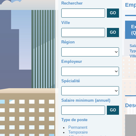
Rechercher
Emp
Ville
Ex
(Q
Région
Sal
Typ
Vill
Employeur
Spécialité
Salaire minimum (annuel)
Desc
Type de poste
Permanent
Temporaire