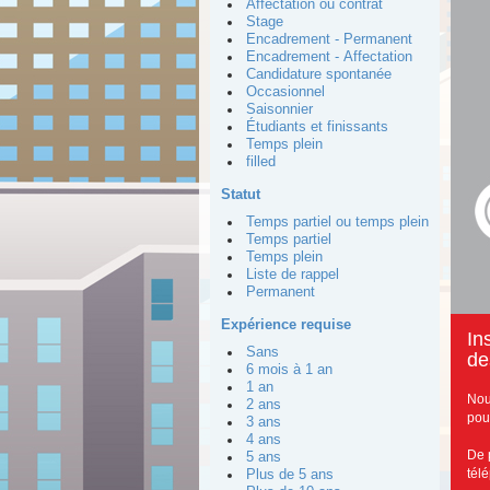
Affectation ou contrat
Stage
Encadrement - Permanent
Encadrement - Affectation
Candidature spontanée
Occasionnel
Saisonnier
Étudiants et finissants
Temps plein
filled
Statut
Temps partiel ou temps plein
Temps partiel
Temps plein
Liste de rappel
Permanent
Expérience requise
I
n
Sans
de
6 mois à 1 an
1 an
Nou
2 ans
pou
3 ans
4 ans
De 
5 ans
tél
Plus de 5 ans