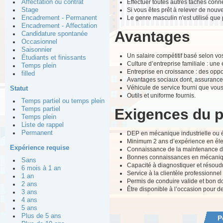
Effectuer toutes autres tâches conn
Affectation ou contrat
Si vous êtes prêt à relever de nouv
Stage
Le genre masculin n'est utilisé que p
Encadrement - Permanent
Encadrement - Affectation
Avantages
Candidature spontanée
Occasionnel
Saisonnier
Un salaire compétitif basé selon v
Étudiants et finissants
Culture d’entreprise familiale : une 
Temps plein
Entreprise en croissance : des opp
filled
Avantages sociaux dont, assurances
Véhicule de service fourni que vous
Statut
Outils et uniforme fournis.
Temps partiel ou temps plein
Temps partiel
Exigences du 
Temps plein
Liste de rappel
Permanent
DEP en mécanique industrielle ou 
Minimum 2 ans d’expérience en él
Expérience requise
Connaissance de la maintenance d
Bonnes connaissances en mécanique
Sans
Capacité à diagnostiquer et résou
6 mois à 1 an
Service à la clientèle professionnel
1 an
Permis de conduire valide et bon d
2 ans
Être disponible à l’occasion pour d
3 ans
4 ans
5 ans
Plus de 5 ans
P