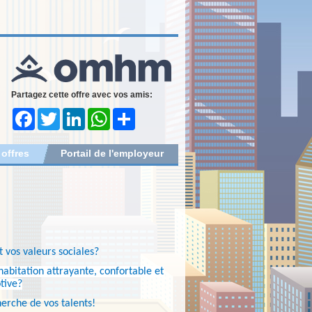
Partagez cette offre avec vos amis:
Facebook
Twitter
LinkedIn
WhatsApp
Share
 offres
Portail de l'employeur
 vos valeurs sociales?
habitation attrayante, confortable et
otive?
herche de vos talents!