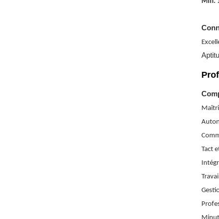
Min. 
Conn
Excel
Aptit
Prof
Comp
Maîtr
Autono
Commu
Tact e
Intégr
Travai
Gestio
Profes
Minuti