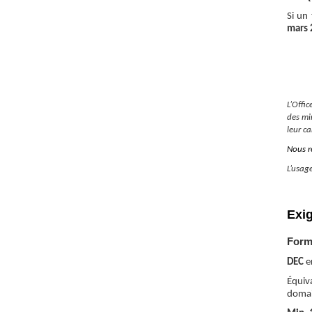
Si un
mars
L’Offi
des mi
leur c
Nous r
L’usage
Exi
Form
DEC
en
Équiv
domai