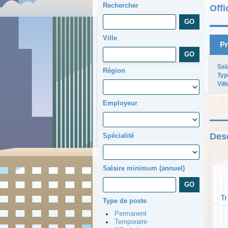
Rechercher
Offi
Ville
Pr
Sal
Région
Typ
Vill
Employeur
Desc
Spécialité
Salaire minimum (annuel)
Tr
Type de poste
Permanent
Temporaire