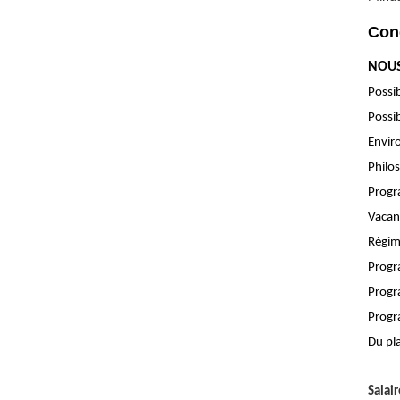
Cond
NOUS
Possib
Possib
Enviro
Philos
Progr
Vacan
Régime
Progr
Progr
Progr
Du pla
Salair