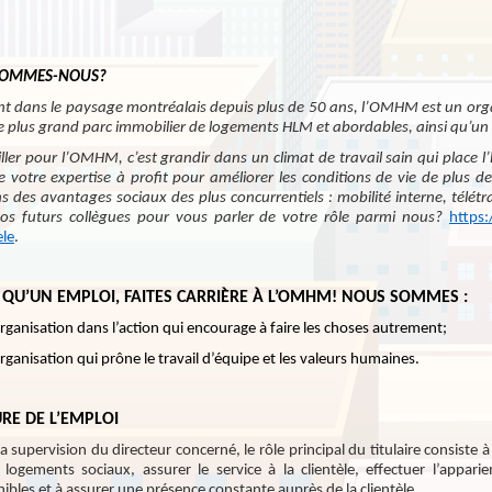
SOMMES-NOUS?
nt dans le paysage montréalais depuis plus de 50 ans, l’OMHM est un org
le plus grand parc immobilier de logements HLM et abordables, ainsi qu’
iller pour l’OMHM, c’est grandir dans un climat de travail sain qui place 
e votre expertise à profit pour améliorer les conditions de vie de plus 
s des avantages sociaux des plus concurrentiels : mobilité interne, télétra
os futurs collègues pour vous parler de votre rôle parmi nous?
https
ele
.
 QU’UN EMPLOI, FAITES CARRIÈRE À L’OMHM! NOUS SOMMES :
ganisation dans l’action qui encourage à faire les choses autrement;
ganisation qui prône le travail d’équipe et les valeurs humaines.
RE DE L’EMPLOI
a supervision du directeur concerné, le rôle principal du titulaire consiste
 logements sociaux, assurer le service à la clientèle, effectuer l’app
ibles et à assurer une présence constante auprès de la clientèle.