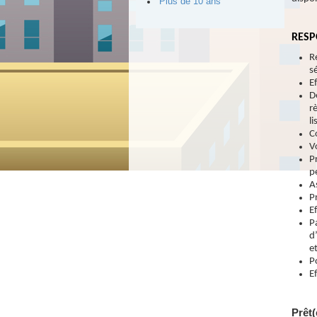
Plus de 10 ans
RESP
R
s
E
D
r
li
C
V
P
p
A
P
E
P
d
e
P
E
Prêt(