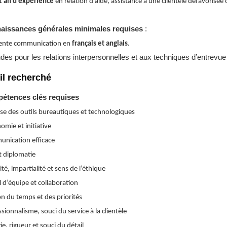
1 an d’expérience
en relation d’aide, assistance à une clientèle défavorisé
aissances générales minimales
requises
:
lente communication en
français et anglais
.
udes pour les relations interpersonnelles et aux techniques d’entrevue
il recherché
étences clés
requises
ise des outils bureautiques et technologiques
mie et initiative
nication efficace
t diplomatie
ité, impartialité et sens de l’éthique
l d’équipe et collaboration
n du temps et des priorités
sionnalisme, souci du service à la clientèle
e, rigueur et souci du détail