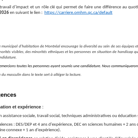
 travail d’impact et un rôle clé qui permet de faire une différence au quot
 2026
en suivant le lien :
https://carriere.omhm.qc.ca/default
ce municipal d'habitation de Montréal encourage la diversité au sein de ses équipes e
norités visibles, des minorités ethniques et les personnes en situation de handicap 
andidature.
emercions toutes les personnes ayant soumis une candidature. Nous communiquerons
 du masculin dans le texte sert à alléger la lecture.
gences
ation et expérience
:
 assistance sociale, travail social, techniques administratives ou éducation 
alences : DES/DEP et 4 ans d’expérience, DEC en sciences humaines + 2 ans d
ne connexe + 1 an d’expérience).