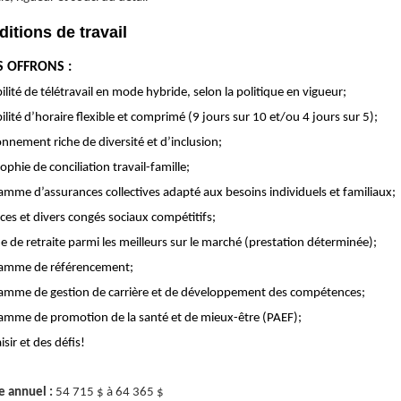
itions de travail
 OFFRONS :
ilité de télétravail en mode hybride, selon la politique en vigueur;
ilité d’horaire flexible et comprimé (9 jours sur 10 et/ou 4 jours sur 5);
nnement riche de diversité et d’inclusion;
ophie de conciliation travail-famille;
amme d’assurances collectives adapté aux besoins individuels et familiaux;
ces et divers congés sociaux compétitifs;
 de retraite parmi les meilleurs sur le marché (prestation déterminée);
amme de référencement;
amme de gestion de carrière et de développement des compétences;
amme de promotion de la santé et de mieux-être (PAEF);
isir et des défis!
e annuel :
54 715 $ à 64 365 $