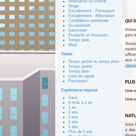
Affectation ou contrat
Stage
Encadrement - Permanent
Encadrement - Affectation
Candidature spontanée
QUI 
Occasionnel
Prése
Saisonnier
gère 
Étudiants et finissants
Temps plein
Trava
filled
mettr
Statut
offron
que v
Temps partiel ou temps plein
client
Temps partiel
Temps plein
Liste de rappel
Permanent
PLUS
Expérience requise
Une or
Sans
Une or
6 mois à 1 an
1 an
2 ans
NATU
3 ans
4 ans
Sous l
5 ans
à des
Plus de 5 ans
dispon