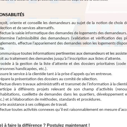
ONSABILITÉS
eçoit, oriente et conseille les demandeurs au sujet de la notion de choix de
élection et de services alternatifs.
ffectue la saisie informatique des demandes de logements des demandeurs
étermine l’admissibilité des demandeurs (validation et vérification des piè
èglements, effectue l’appariement des demandes selon les logements disponib
ste.
ommunique toutes informations pertinentes aux demandeurs et les assiste dan
oit au traitement des demandes jusqu’à l’inscription aux listes d’attente.
rocède à la gestion de la liste d’attente et des dossiers prioritaires (code
ersonnes handicapées, etc.).
ssure le service à la clientèle tant à la prise d’appels qu’en entrevue.
répare la présentation des dossiers au comité de sélection.
ffectue divers travaux administratifs et transmet de l’information à la client
articipe à différents projets relevant de son champ d’activités (ren
’habitations, cueillette de demandes dans les quartiers, développement e
tc.) et à l’élaboration de méthodes, standards et procédures.
orte assistance à ses collègues de travail.
ffectue toutes activités connexes qu’il est raisonnablement en mesure d’acc
e) à faire la différence ? Postulez maintenant !