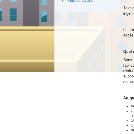
Plus de 10 ans
Joigne
ingéni
Le tit
accès 
Quel 
Sous l
fabric
d'info
suppor
reche
Au qu
V
U
à
O
U
V