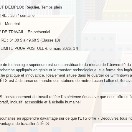
T D'EMPLOI: Régulier, Temps plein
RE : 35h / semaine
t : Montréal
DE TRAVAIL : En présentiel
RE : 34,08 $ à 49,68 $ (Classe 10)
LIMITE POUR POSTULER: 6 mars 2026, 17h
e de technologie supérieure est une constituante du réseau de l'Université d
recherche appliqués en génie et le transfert technologique, elle forme des ing
he pratique et innovatrice. Idéalement située dans le quartier de Griffintown à
 l'ÉTS est à distance de marche des stations de métro Lucien-Lallier et Bonav
S, l'environnement de travail reflète l'expérience éducative que nous offrons 
oratif, inclusif, accessible et à échelle humaine!
ouhaitez en apprendre davantage sur ce que l'ÉTS offre ? Découvrez tous nos 
antages de travailler à l'ÉTS.