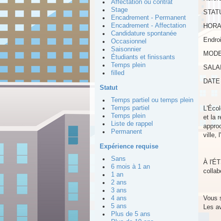
Affectation ou contrat
Stage
STATU
Encadrement - Permanent
Encadrement - Affectation
HORAI
Candidature spontanée
Endroi
Occasionnel
Saisonnier
MODE 
Étudiants et finissants
Temps plein
SALAI
filled
DATE 
Statut
Temps partiel ou temps plein
Temps partiel
L'Écol
Temps plein
et la 
Liste de rappel
approc
Permanent
ville,
Expérience requise
Sans
À l'ÉT
6 mois à 1 an
collab
1 an
2 ans
3 ans
Vous s
4 ans
5 ans
Les av
Plus de 5 ans