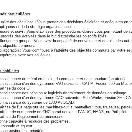
tés particulières
ualité des décisions : Vous prenez des décisions éclairées et adéquates en t
mpliquées et de la stratégie organisationnelle.
esure et suivi : Vous établissez des procédures claires vous permettant de sur
 progrès des activités dans le but d'atteindre les objectifs fixés.
nfluence en groupe : Vous avez la capacité de convaincre et de rallier les autr
es objectifs communs.
ollaboration : Vous contribuez à l'atteinte des objectifs communs par votre espr
oopération avec vos collègues.
s habiletés
onnaissance du métal en feuille, du composite et de la soudure (un atout)
onnaissance d'un des systèmes FAO suivants : CATIA, Fusion 360 ou Mast
aîtrise du code G.
onnaissance des principaux logiciels de traitement de données en usinage.
onnaissance d'un des systèmes CAO suivants : SolidWorks, Fusion 360, CAT
onnaissance du système de DAO AutoCAD.
aîtrise de l'usinage sur les machines-outils manuelles : tour, fraiseuse, perce
aîtrise de commande de CNC parmi ceux-ci : FANUC, HAAS, ou Pathpilot.
aîtrise de l'équipement de menuiserie
onne capacité à résoudre des problèmes.
utonomie et rigueur.
onne gestion des priorités.