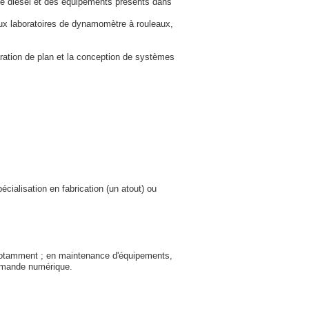
ice diesel et des équipements présents dans
 aux laboratoires de dynamomètre à rouleaux,
aration de plan et la conception de systèmes
ialisation en fabrication (un atout) ou
notamment ; en maintenance d'équipements,
mmande numérique.