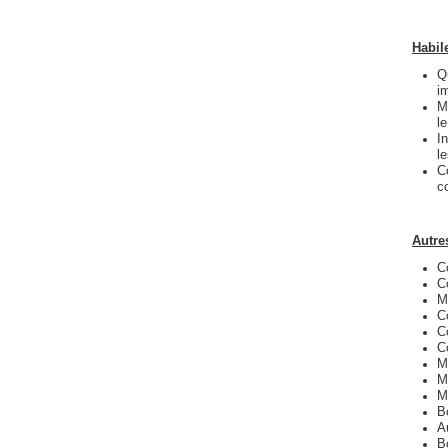
Habile
Q
i
M
le
I
l
C
c
Autre
C
C
M
C
C
C
M
M
M
B
A
B