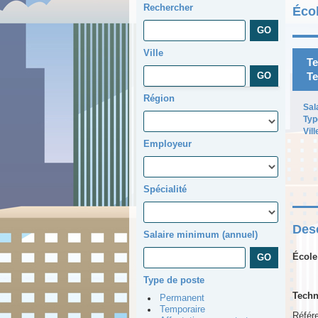
Rechercher
Écol
Ville
Te
Te
Région
Sal
Typ
Vill
Employeur
Spécialité
Desc
Salaire minimum (annuel)
École
Type de poste
Techn
Permanent
Temporaire
Référ