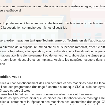
z une communauté qui, au sein d'une organisation créative et agile, contribu
eurs québécois!
re du poste inscrit à la convention collective est: Technicienne ou Technicien d
à la description sommaire des tâches cliquez ici.
sera votre impact en tant que Technicienne ou Technicien de l'applicati
a direction de la supérieure immédiate ou du supérieur immédiat, effectue diff
ation, à l'entretien, à la réparation, à la modification et à l'amélioration de pi
rmatique aux fins d'enseignement ou de recherche. Élabore des systèmes prop
t technique nécessaire et les implante; Assiste les usagères, usagers dans la
rche.
otidien, vous :
eillez au bon fonctionnement des équipements et des machines dans les labor
tilisez des programmes d'usinage à contrôle numérique CNC à l'aide des sy
 3 axes et tours 2 axes.
pérez les CNC et les machines conventionnelles, tours et fraiseuses.
sinez les éprouvettes ainsi que les pièces pour la fabrication de montages d
eillez à l'entretien et la réparation des machines des laboratoires d'usinage, C