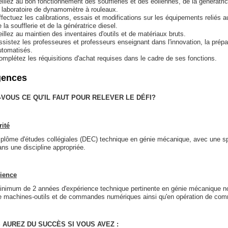
eillez au bon fonctionnement des souffleries et des éoliennes, de la génératr
e laboratoire de dynamomètre à rouleaux.
ffectuez les calibrations, essais et modifications sur les équipements reliés
 la soufflerie et de la génératrice diesel.
eillez au maintien des inventaires d'outils et de matériaux bruts.
ssistez les professeures et professeurs enseignant dans l'innovation, la prép
utomatisés.
omplétez les réquisitions d'achat requises dans le cadre de ses fonctions.
gences
-VOUS CE QU'IL FAUT POUR RELEVER LE DÉFI?
rité
iplôme d'études collégiales (DEC) technique en génie mécanique, avec une spéc
ans une discipline appropriée.
ience
inimum de 2 années d'expérience technique pertinente en génie mécanique 
e machines-outils et de commandes numériques ainsi qu'en opération de co
 AUREZ DU SUCCÈS SI VOUS AVEZ :