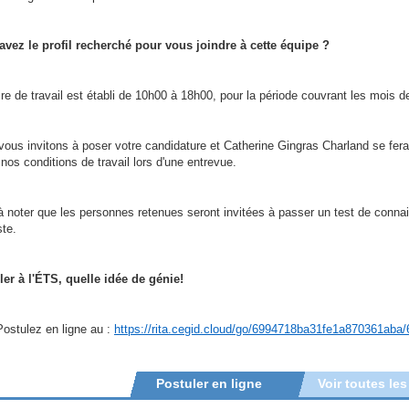
avez le profil recherché pour vous joindre à cette équipe ?
ire de travail est établi de 10h00 à 18h00, pour la période couvrant les mois d
ous invitons à poser votre candidature et Catherine Gingras Charland se fera 
 nos conditions de travail lors d'une entrevue.
 à noter que les personnes retenues seront invitées à passer un test de conn
te.
ler à l'ÉTS, quelle idée de génie!
ostulez en ligne au :
https://rita.cegid.cloud/go/6994718ba31fe1a870361aba/
Postuler en ligne
Voir toutes les