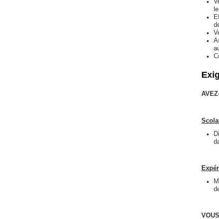
V
l
E
de
V
A
a
C
Exi
AVEZ
Scola
D
d
Expér
M
d
VOUS