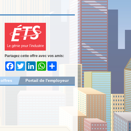
Partagez cette offre avec vos amis:
Facebook
Twitter
LinkedIn
WhatsApp
Share
 offres
Portail de l'employeur