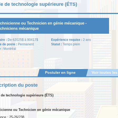
e de technologie supérieure (ÉTS)
chnicienne ou Technicien en génie mécanique -
chniciens mécanique
aire :
De 62025$ à 90417$
Expérience requise :
2 ans
e de poste :
Permanent
Statut :
Temps plein
e :
Montréal
Postuler en ligne
Voir toutes les
ription du poste
 de technologie supérieure (ÉTS)
icienne ou Technicien en génie mécanique
ence : 25-26/238