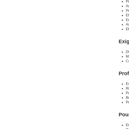
P
As
P
Ef
En
A
Ef
Exi
D
Ma
C
Prof
Ex
Ri
P
B
P
Pour
E