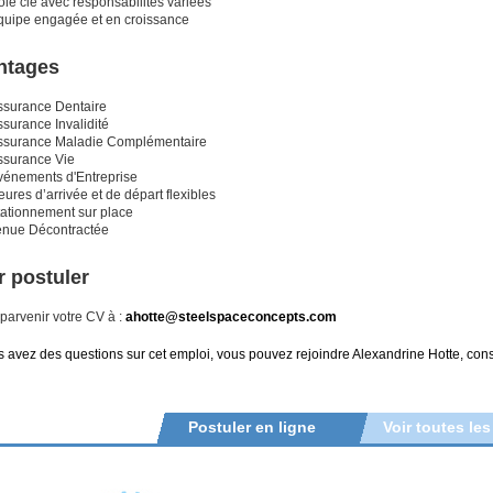
le clé avec responsabilités variées
quipe engagée et en croissance
ntages
ssurance Dentaire
surance Invalidité
ssurance Maladie Complémentaire
ssurance Vie
vénements d'Entreprise
ures d’arrivée et de départ flexibles
tationnement sur place
enue Décontractée
 postuler
 parvenir votre CV à :
ahotte@steelspaceconcepts.com
s avez des questions sur cet emploi, vous pouvez rejoindre Alexandrine Hotte, conse
Postuler en ligne
Voir toutes les