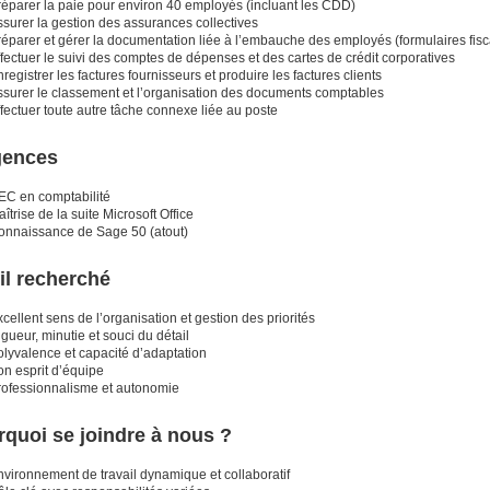
réparer la paie pour environ 40 employés (incluant les CDD)
surer la gestion des assurances collectives
réparer et gérer la documentation liée à l’embauche des employés (formulaires fisc
fectuer le suivi des comptes de dépenses et des cartes de crédit corporatives
registrer les factures fournisseurs et produire les factures clients
ssurer le classement et l’organisation des documents comptables
fectuer toute autre tâche connexe liée au poste
gences
EC en comptabilité
îtrise de la suite Microsoft Office
onnaissance de Sage 50 (atout)
il recherché
cellent sens de l’organisation et gestion des priorités
gueur, minutie et souci du détail
olyvalence et capacité d’adaptation
on esprit d’équipe
rofessionnalisme et autonomie
quoi se joindre à nous ?
nvironnement de travail dynamique et collaboratif