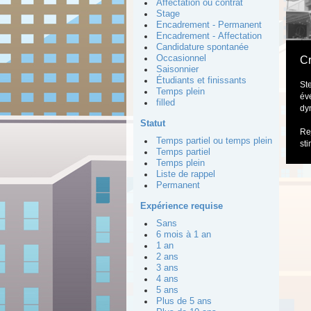
Affectation ou contrat
Stage
Encadrement - Permanent
Encadrement - Affectation
Candidature spontanée
Occasionnel
Cr
Saisonnier
Étudiants et finissants
St
Temps plein
év
filled
dy
Statut
Re
Temps partiel ou temps plein
st
Temps partiel
Temps plein
Liste de rappel
Permanent
Expérience requise
Sans
6 mois à 1 an
1 an
2 ans
3 ans
4 ans
5 ans
Plus de 5 ans