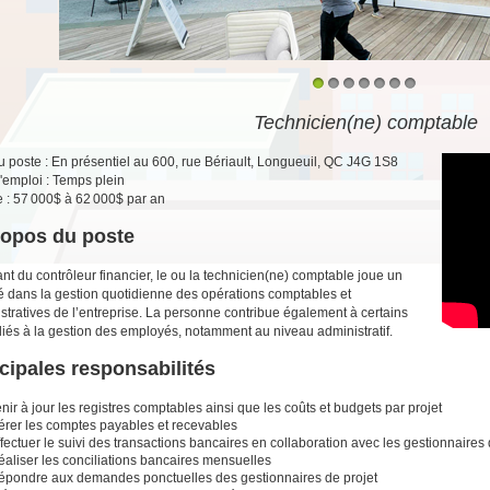
1
2
3
4
5
6
7
Technicien(ne) comptable
u poste : En présentiel au 600, rue Bériault, Longueuil, QC J4G 1S8
'emploi : Temps plein
e : 57 000$ à 62 000$ par an
ropos du poste
nt du contrôleur financier, le ou la technicien(ne) comptable joue un
lé dans la gestion quotidienne des opérations comptables et
stratives de l’entreprise. La personne contribue également à certains
 liés à la gestion des employés, notamment au niveau administratif.
cipales responsabilités
nir à jour les registres comptables ainsi que les coûts et budgets par projet
érer les comptes payables et recevables
fectuer le suivi des transactions bancaires en collaboration avec les gestionnaires 
éaliser les conciliations bancaires mensuelles
épondre aux demandes ponctuelles des gestionnaires de projet