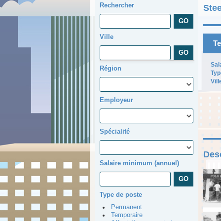
Rechercher
Ste
Ville
Te
Sal
Région
Typ
Vill
Employeur
Spécialité
Desc
Salaire minimum (annuel)
Type de poste
Permanent
Temporaire