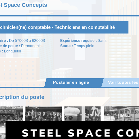
el Space Concepts
chnicien(ne) comptable - Techniciens en comptabilité
aire :
De 57000$ à 62000$
Expérience requise :
Sans
e de poste :
Permanent
Statut :
Temps plein
e :
Longueuil
Postuler en ligne
Voir toutes les
ription du poste