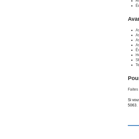
Rô
É
Ava
A
As
A
A
É
He
S
T
Pour
Faites
Si vou
5063.