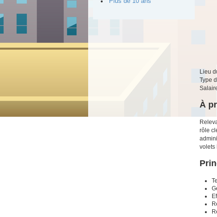
Plus de 10 ans
Lieu d
Type d
Salair
À p
Releva
rôle c
admini
volets
Prin
Te
G
Ef
R
R