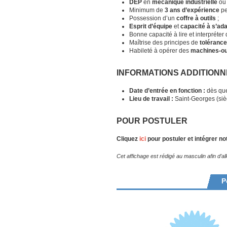
DEP
en
mécanique industrielle
ou
Minimum de
3 ans d’expérience
pe
Possession d’un
coffre à outils
;
Esprit d’équipe
et
capacité à s’ad
Bonne capacité à lire et interpréter
Maîtrise des principes de
toléranc
Habileté à opérer des
machines-ou
INFORMATIONS ADDITION
Date d’entrée en fonction :
dès qu
Lieu de travail :
Saint-Georges (siè
POUR POSTULER
Cliquez
ici
pour postuler et intégrer no
Cet affichage est rédigé au masculin afin d’all
P