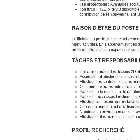
Tes protections :
Avantages sociau
T
on futur :
REER-RPDB disponible d
contribution de l'employeur allant 
RAISON D'ÊTRE DU POSTE
Le titulaire du poste participe activem
manufacturiers. En s’appuyant sur des de
précision. Grâce à son expertise, il cont
TÂCHES ET RESPONSABIL
Lire et interpréter des dessins 2D e
Assembler et ajuster des pièces usi
Effectuer des contrôles dimensionne
Collaborer avec les autres corps de
Participer à la résolution de prob
Participer aux essais fonctionnels 
Effectuer, au besoin, des installati
Opérer un pont roulant et utiliser l
Maintenir un environnement de trava
Effectuer toutes autres tâches con
PROFIL RECHERCHÉ