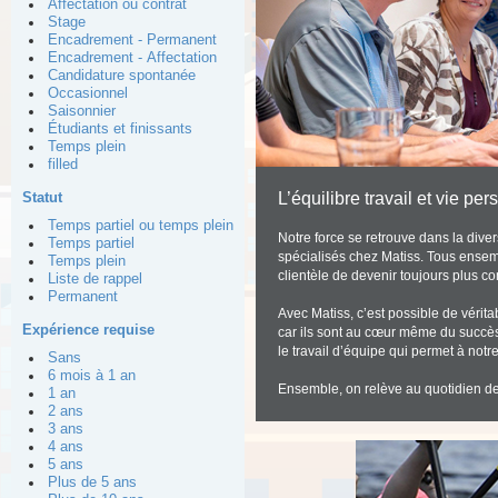
Affectation ou contrat
Stage
Encadrement - Permanent
Encadrement - Affectation
Candidature spontanée
Occasionnel
Saisonnier
Étudiants et finissants
Temps plein
filled
Statut
L’équilibre travail et vie pe
Temps partiel ou temps plein
Notre force se retrouve dans la dive
Temps partiel
spécialisés chez Matiss. Tous ensem
Temps plein
clientèle de devenir toujours plus co
Liste de rappel
Permanent
Avec Matiss, c’est possible de vérita
Expérience requise
car ils sont au cœur même du succès 
le travail d’équipe qui permet à not
Sans
6 mois à 1 an
Ensemble, on relève au quotidien des
1 an
2 ans
3 ans
4 ans
5 ans
Plus de 5 ans