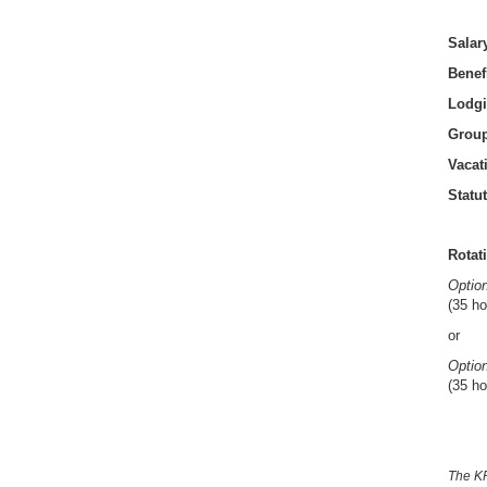
Salar
Benef
Lodgi
Group
Vacat
Statu
Rotat
Optio
(35 ho
or
Optio
(35 ho
The KR