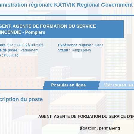
inistration régionale KATIVIK Regional Government
GENT, AGENTE DE FORMATION DU SERVICE
INCENDIE - Pompiers
aire :
De 52481$ à 89256$
Expérience requise :
3 ans
e de poste :
Permanent
Statut :
Temps plein
e :
Kuujjuaq
Postuler en ligne
Voir toutes les
ription du poste
AGENT, AGENTE DE FORMATION DU SERVICE D’I
(Rotation, permanent)