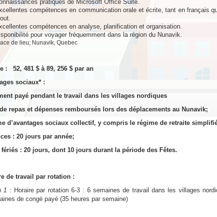
onnaissances pratiques de Microsoft Office Suite.
xcellentes compétences en communication orale et écrite, tant en français qu’
out.
xcellentes compétences en analyse, planification et organisation.
isponibilité pour voyager fréquemment dans la région du Nunavik.
lace de lieu; Nunavik, Quebec
e :
52, 481 $ à 89, 256 $ par an
ages sociaux* :
ent payé pendant le travail dans les villages nordiques
 de repas et dépenses remboursés lors des déplacements au Nunavik;
e d’avantages sociaux collectif, y compris le régime de retraite simplifié
ces : 20 jours par année;
fériés : 20 jours, dont 10 jours durant la période des Fêtes.
e de travail par rotation :
n 1
: Horaire par rotation 6-3 : 6 semaines de travail dans les villages nor
aines de congé payé (35 heures par semaine)