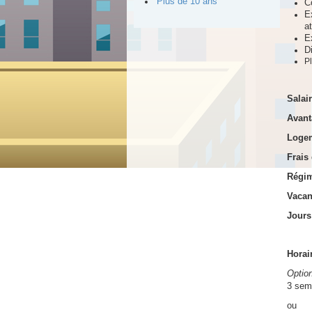
Plus de 10 ans
C
E
at
E
D
P
Salair
Avant
Logem
Frais
Régim
Vacan
Jours 
Horair
Optio
3 sem
ou