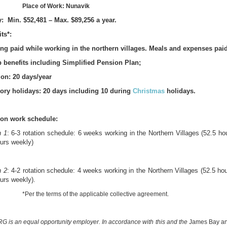
Place of Work: Nunavik
y:
Min. $52,481 – Max. $89,256 a year.
its*:
ng paid while working in the northern villages. Meals and expenses paid 
 benefits including Simplified Pension Plan;
ion: 20 days/year
tory holidays: 20 days including 10 during
Christmas
holidays.
ion work schedule:
n 1
: 6-3 rotation schedule: 6 weeks working in the Northern Villages (52.5 h
urs weekly)
n 2
: 4-2 rotation schedule: 4 weeks working in the Northern Villages (52.5 ho
urs weekly).
*Per the terms of the applicable collective agreement.
G is an equal opportunity employer. In accordance with this and the
James Bay an