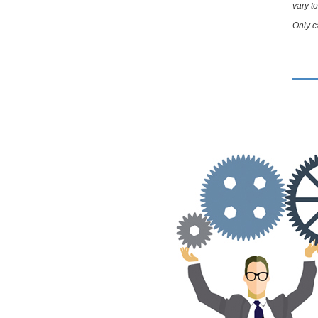
vary t
Only c