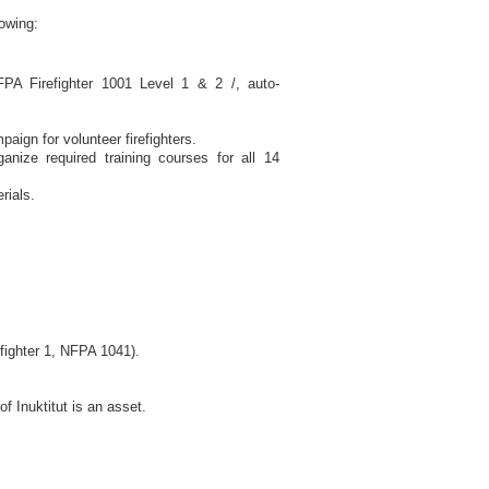
lowing:
NFPA Firefighter 1001 Level 1 & 2 /, auto-
aign for volunteer firefighters.
ganize required training courses for all 14
rials.
.
fighter 1, NFPA 1041).
f Inuktitut is an asset.