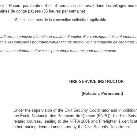
n 2
: Horaire par rotation 4-2 : 4 semaines de travail dans les villages nor
aines de congé payées (35 heures par semaine)
*Selon les termes de la convention collective applicable.
adhère au principe d’équité en matière d’emploi. Par conséquent et conformémen
cois
, les conditions pourraient varier afin de promouvoir l’embauche de candidats i
ne communiquera qu’avec les personnes retenues pour une entrevue.
FIRE SERVICE INSTRUCTOR
(Rotation, Permanent)
Under the supervision of the Civil Security Coordinator and in collabora
the École Nationale des Pompiers du Quebec (ÉNPQ), the Fire Service I
related courses, leading to the NFPA 1001 and Firefighter 1 certificat
other training deemed necessary by the Civil Security Department.