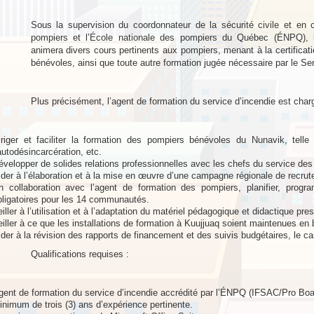
Sous la supervision du coordonnateur de la sécurité civile et en c
pompiers et l’École nationale des pompiers du Québec (ÉNPQ), l’
animera divers cours pertinents aux pompiers, menant à la certifica
bénévoles, ainsi que toute autre formation jugée nécessaire par le Serv
Plus précisément, l’agent de formation du service d’incendie est char
iriger et faciliter la formation des pompiers bénévoles du Nunavik, tell
’autodésincarcération, etc.
évelopper de solides relations professionnelles avec les chefs du service de
ider à l’élaboration et à la mise en œuvre d’une campagne régionale de recr
n collaboration avec l’agent de formation des pompiers, planifier, progr
bligatoires pour les 14 communautés.
iller à l’utilisation et à l’adaptation du matériel pédagogique et didactique pre
eiller à ce que les installations de formation à Kuujjuaq soient maintenues en 
ider à la révision des rapports de financement et des suivis budgétaires, le c
Qualifications requises :
gent de formation du service d’incendie accrédité par l’ÉNPQ (IFSAC/Pro Boa
inimum de trois (3) ans d’expérience pertinente.