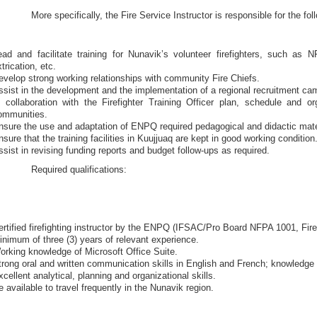
More specifically, the Fire Service Instructor is responsible for the fol
ead and facilitate training for Nunavik’s volunteer firefighters, such as 
trication, etc.
evelop strong working relationships with community Fire Chiefs.
ssist in the development and the implementation of a regional recruitment camp
n collaboration with the Firefighter Training Officer plan, schedule and or
ommunities.
nsure the use and adaptation of ENPQ required pedagogical and didactic mate
nsure that the training facilities in Kuujjuaq are kept in good working condition
ssist in revising funding reports and budget follow-ups as required.
Required qualifications:
ertified firefighting instructor by the ENPQ (IFSAC/Pro Board NFPA 1001, Fire
inimum of three (3) years of relevant experience.
orking knowledge of Microsoft Office Suite.
trong oral and written communication skills in English and French; knowledge o
xcellent analytical, planning and organizational skills.
e available to travel frequently in the Nunavik region.