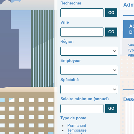
Rechercher
Adm
Ville
A
D’
Région
Sal
Typ
Vill
Employeur
Spécialité
Desc
Salaire minimum (annuel)
Type de poste
Permanent
Temporaire