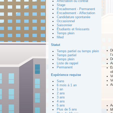
Affectation ou contrat
Stage
Encadrement - Permanent
Encadrement - Affectation
Candidature spontanée
Occasionnel
Saisonnier
Étudiants et finissants
Temps plein
filled
Statut
D
Temps partiel ou temps plein
l
Temps partiel
D
Temps plein
A
Liste de rappel
E
Permanent
o
Expérience requise
Ve
V
Sans
A
6 mois à 1 an
1 an
2 ans
3 ans
4 ans
A
5 ans
M
Plus de 5 ans