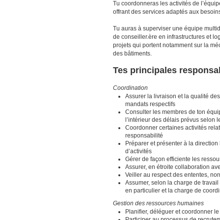
Tu coordonneras les activités de l’équipe
offrant des services adaptés aux besoi
Tu auras à superviser une équipe multidi
de conseiller.ère en infrastructures et 
projets qui portent notamment sur la méc
des bâtiments.
Tes principales responsab
Coordination
Assurer la livraison et la qualité d
mandats respectifs
Consulter les membres de ton équipe
l’intérieur des délais prévus selon l
Coordonner certaines activités rela
responsabilité
Préparer et présenter à la direction 
d’activités
Gérer de façon efficiente les resso
Assurer, en étroite collaboration av
Veiller au respect des ententes, no
Assumer, selon la charge de travail 
en particulier et la charge de coord
Gestion des ressources humaines
Planifier, déléguer et coordonner l
Participer au processus de recrut