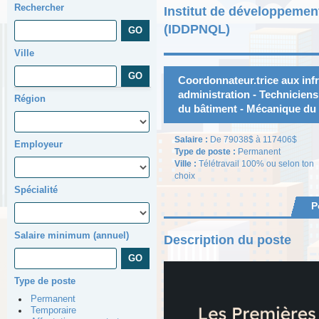
Rechercher
Institut de développemen
(IDDPNQL)
Ville
Coordonnateur.trice aux infr
administration - Techniciens
Région
du bâtiment - Mécanique du
Salaire :
De 79038$ à 117406$
Employeur
Type de poste :
Permanent
Ville :
Télétravail 100% ou selon ton
choix
Spécialité
P
Salaire minimum (annuel)
Description du poste
Type de poste
Permanent
Temporaire