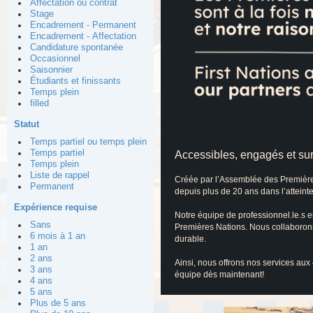
Affectation ou contrat
Stage
Encadrement - Permanent
Encadrement - Affectation
Candidature spontanée
Occasionnel
Saisonnier
Étudiants et finissants
Temps plein
filled
Statut
Temps partiel ou temps plein
Temps partiel
Accessibles, engagés et su
Temps plein
Liste de rappel
Créée par l’Assemblée des Première
Permanent
depuis plus de 20 ans dans l’atteint
Expérience requise
Notre équipe de professionnel.le.s e
Sans
Premières Nations. Nous collaboron
6 mois à 1 an
durable.
1 an
2 ans
Ainsi, nous offrons nos services a
3 ans
équipe dès maintenant!
4 ans
5 ans
Plus de 5 ans