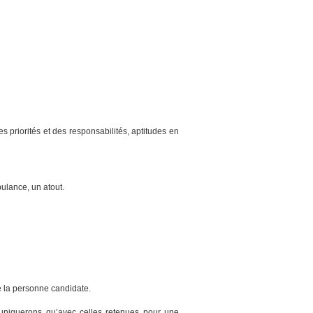
des priorités et des responsabilités, aptitudes en
lance, un atout.
de la personne candidate.
uniquerons qu’avec celles retenues pour une