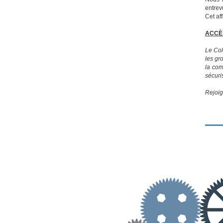
entrev
Cet af
ACCÈS
Le Col
les gr
la com
sécuri
Rejoig