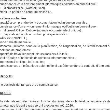
veau intermédiaire de la langue française orale et écrite ;
onnaissance d'un environnement informatique et d'outils en bureautique :
Microsoft Office (Word et Excel).
étenir un permis de conduire classe 4A.
ications souhaitées
apacité à comprendre de la documentation technique en anglais ;
onnaissance d'un environnement informatique et d'outils en bureautique :
Microsoft Office : Outlook (agenda et courrier électronique) ;
Logiciels en fonction du champ de spécialisation.
rtification SIMDUT ;
onne habileté manuelle ;
tonomie, initiative, sens de la planification, de l'organisation, de l'établissement 
ésolution de problèmes ;
pacité de travailler sur plusieurs dossiers à la fois ;
prit d'équipe et habiletés de relations interpersonnelles ;
opension à anticiper les besoins ;
onnaissances en mécanique automobile et expérience dans la conduite d’une ambu
S REQUIS
te des tests de français et de connaissance
RQUES
lle salariale est déterminée en fonction du niveau de scolarité et de l’expérience 
ez noter que les entrevues seront prévues en août 2026.
remercions toutes les personnes qui poseront leur candidature, mais ne comm