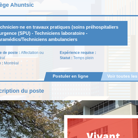
lège Ahuntsic
chnicien·ne en travaux pratiques (soins préhospitaliers
urgence (SPU) - Techniciens laboratoire -
ramédics/Techniciens ambulanciers
e de poste :
Affectation ou
Expérience requise :
trat
Statut :
Temps plein
e :
Montréal
Postuler en ligne
Voir toutes les
ription du poste