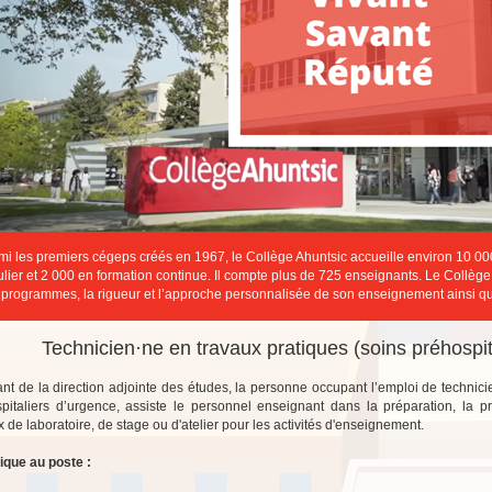
mi les premiers cégeps créés en 1967, le Collège Ahuntsic accueille environ 10 00
ulier et 2 000 en formation continue. Il compte plus de 725 enseignants. Le Collège
 programmes, la rigueur et l’approche personnalisée de son enseignement ainsi qu
Technicien·ne en travaux pratiques (soins préhospi
nt de la direction adjointe des études, la personne occupant l’emploi de technici
pitaliers d’urgence, assiste le personnel enseignant dans la préparation, la pré
x de laboratoire, de stage ou d'atelier pour les activités d'enseignement.
ique au poste :