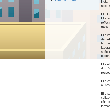
Plus de 10 ans
Notamm
access
Elle f
Elle a
(effec
(accom
Elle v
départ
la man
labora
spécif
et per
Elle ef
des éq
respec
Elle e
autres,
Elle p
collab
l'étan
format