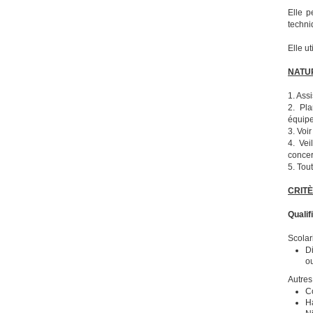
Elle p
techni
Elle u
NATU
1. Ass
2. Pla
équipe
3. Voi
4. Vei
concer
5. Tout
CRITÈ
Qualif
Scolar
D
ou
Autres
C
Ha