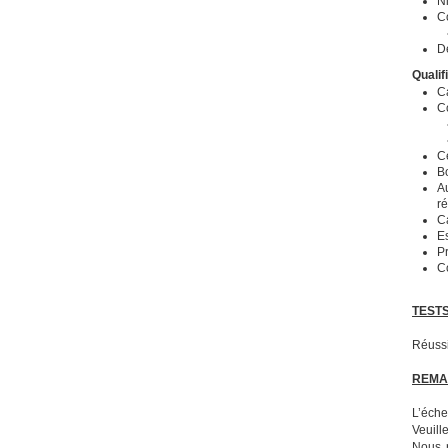
Ni
C
D
Qualif
C
C
Ce
B
Au
r
Ca
Es
Pr
C
TEST
Réussi
REMA
L’éche
Veuill
Nous 