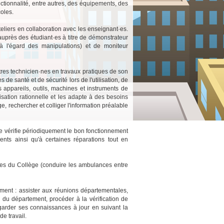
nctionnalité, entre autres, des équipements, des
coles.
ateliers en collaboration avec les enseignant·es.
t auprès des étudiant·es à titre de démonstrateur
s à l'égard des manipulations) et de moniteur
utres technicien·nes en travaux pratiques de son
de santé et de sécurité lors de l'utilisation, de
s appareils, outils, machines et instruments de
isation rationnelle et les adapte à des besoins
ge, rechercher et colliger l'information préalable
u'elle vérifie périodiquement le bon fonctionnement
ts ainsi qu'à certaines réparations tout en
ances du Collège (conduire les ambulances entre
mment : assister aux réunions départementales,
 du département, procéder à la vérification de
t garder ses connaissances à jour en suivant la
e travail.