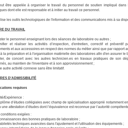
eut être appelée à organiser le travail du personnel de soutien impliqué dans
ques dont elle est responsable et à initier au travail ce personnel.
tilise les outils technologiques de l'information et des communications mis à sa dispo
RE DU TRAVAIL
ister le personnel enseignant lors des séances de laboratoire ou autres ;
nifier et réaliser les activités d’inspection, d'entretien, correctif et préventi
ments et aux accessoires en respect des normes du métier ainsi que par rapport 
r à la préparation et à l'organisation matérielle des laboratoires afin d'en assurer l
ller, de concert avec les autres technicien.es en travaux pratiques de son dé
nés, au maintien de l'inventaire et à son approvisionnement ;
e autre activité connexe sans être limitatif.
RES D'ADMISSIBILITÉ
ications requises
ité/Expérience :
iplôme d’études collégiales avec champ de spécialisation approprié notamment en
 une attestation d’études dont l’équivalence est reconnue par l’autorité compétent
 conditions exigées :
onnaissances des bonnes pratiques de laboratoire ;
biletés techniques avancées dans l'ajustement et l'utilisation des équipements ;