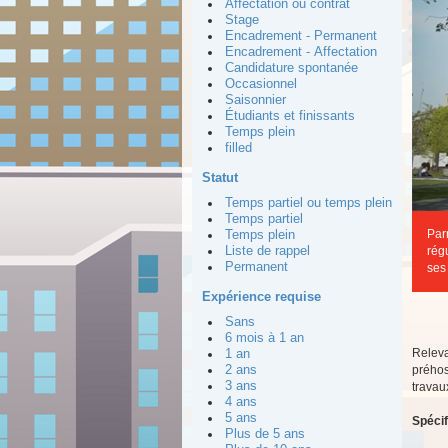
Affectation ou contrat
Stage
Encadrement - Permanent
Encadrement - Affectation
Candidature spontanée
Occasionnel
Saisonnier
Étudiants et finissants
Temps plein
filled
Statut
Temps partiel ou temps plein
Temps partiel
Par
Temps plein
Liste de rappel
rég
Permanent
ses
Expérience requise
Sans
6 mois à 1 an
Releva
1 an
2 ans
préhos
3 ans
travau
4 ans
5 ans
Spécif
Plus de 5 ans