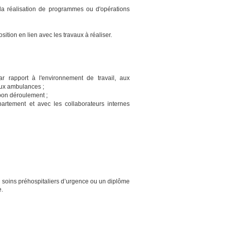
 la réalisation de programmes ou d'opérations
sition en lien avec les travaux à réaliser.
f par rapport à l'environnement de travail, aux
aux ambulances ;
e bon déroulement ;
partement et avec les collaborateurs internes
 soins préhospitaliers d’urgence ou un diplôme
e.