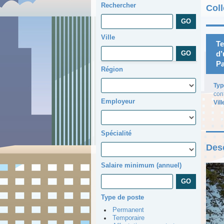
Rechercher
Col
Ville
Te
d’
Pa
Région
Typ
con
Employeur
Vill
Spécialité
Desc
Salaire minimum (annuel)
Type de poste
Permanent
Temporaire