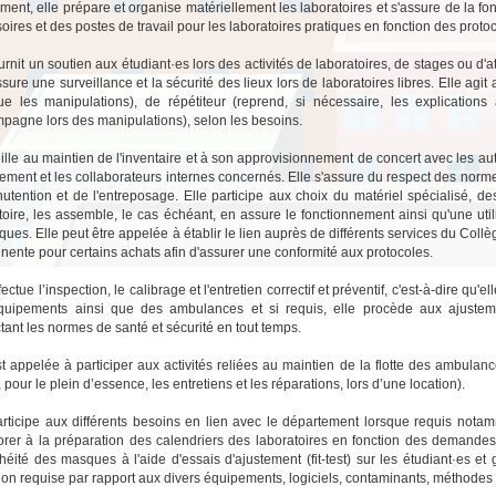
ent, elle prépare et organise matériellement les laboratoires et s'assure de la fo
oires et des postes de travail pour les laboratoires pratiques en fonction des proto
ournit un soutien aux étudiant·es lors des activités de laboratoires, de stages ou d'
ssure une surveillance et la sécurité des lieux lors de laboratoires libres. Elle agi
tue les manipulations), de répétiteur (reprend, si nécessaire, les explication
pagne lors des manipulations), selon les besoins.
eille au maintien de l'inventaire et à son approvisionnement de concert avec les a
ement et les collaborateurs internes concernés. Elle s'assure du respect des normes 
utention et de l'entreposage. Elle participe aux choix du matériel spécialisé, de
toire, les assemble, le cas échéant, en assure le fonctionnement ainsi qu'une util
iques. Elle peut être appelée à établir le lien auprès de différents services du Collè
tinente pour certains achats afin d'assurer une conformité aux protocoles.
fectue l’inspection, le calibrage et l'entretien correctif et préventif, c'est-à-dire q
uipements ainsi que des ambulances et si requis, elle procède aux ajustemen
tant les normes de santé et sécurité en tout temps.
st appelée à participer aux activités reliées au maintien de la flotte des ambul
 pour le plein d’essence, les entretiens et les réparations, lors d’une location).
articipe aux différents besoins en lien avec le département lorsque requis nota
orer à la préparation des calendriers des laboratoires en fonction des demandes
chéité des masques à l'aide d'essais d'ajustement (fit-test) sur les étudiant·es e
ion requise par rapport aux divers équipements, logiciels, contaminants, méthodes d