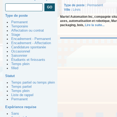
Type de poste :
Permanent
Ville :
Lévis
Type de poste
Martel Automation Inc, compagnie situ
axes, automatisation et robotique, Mar
Permanent
packaging, bois,
Lire la suite...
Temporaire
Affectation ou contrat
Stage
Encadrement - Permanent
Encadrement - Affectation
Candidature spontanée
Occasionnel
Saisonnier
Étudiants et finissants
Temps plein
filled
Statut
Temps partiel ou temps plein
Temps partiel
Temps plein
Liste de rappel
Permanent
Expérience requise
Sans