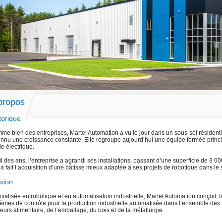
propos
torique
e bien des entreprises, Martel Automation a vu le jour dans un sous-sol résidentiel
onnu une croissance constante. Elle regroupe aujourd’hui une équipe formée princi
e électrique.
il des ans, l’entreprise a agrandi ses installations, passant d’une superficie de 3 0
 a fait l’acquisition d’une bâtisse mieux adaptée à ses projets de robotique dans le s
sion
ialisée en robotique et en automatisation industrielle, Martel Automation conçoit, fa
èmes de contrôle pour la production industrielle automatisée dans l’ensemble des 
eurs alimentaire, de l’emballage, du bois et de la métallurgie.