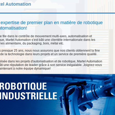
tel Automation
expertise de premier plan en matière de robotique
utomatisation!
e file dans le contrôle de mouvement multi-axes, automatisation et
que, Martel Automation s’est bâti une clientèle internationale dans les
es alimentaire, du packaging, bois, métal etc.
 presque 25 ans, nous nous assurons que nos clients obtiennent la fine
 de la technologie dans leurs projets et un service de première qualité.
lisée dans les projets d'automatisation et de robotique, Martel Automation
bâti une réputation de leader grâce à son service inégalable. Joignez-vous
intenant à notre équipe dynamique!