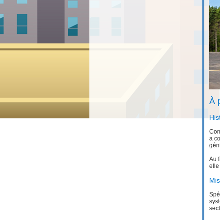
À 
His
Comm
a c
géni
Au f
elle
Mis
Spéc
syst
sect