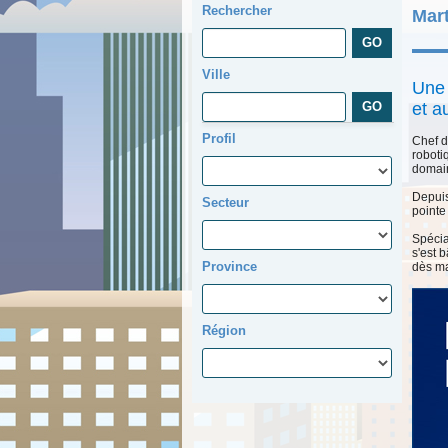
Rechercher
Mar
Ville
Une 
et a
Profil
Chef d
roboti
domain
Depuis
Secteur
pointe
Spécia
s'est 
Province
dès ma
Région