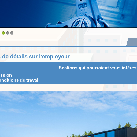
1
2
3
 de détails sur l'employeur
Sections qui pourraient vous intéres
ssion
nditions de travail