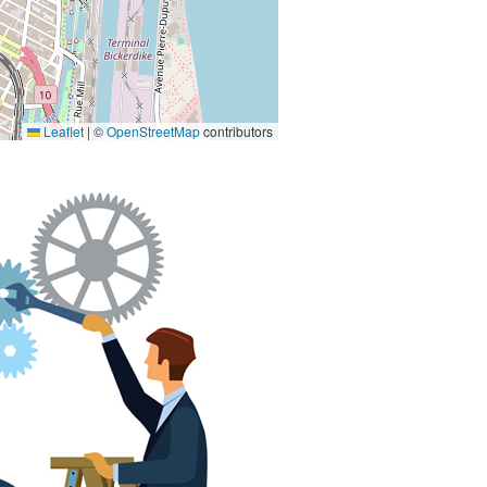
Leaflet
|
©
OpenStreetMap
contributors