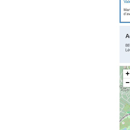
Val
Mar
d’av
A
88
Lé
+
−