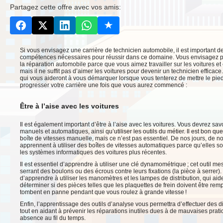
Partagez cette offre avec vos amis:
Si vous envisagez une carrière de technicien automobile, il est important de
compétences nécessaires pour réussir dans ce domaine. Vous envisagez p
la réparation automobile parce que vous aimez travailler sur les voitures et 
mais il ne suffit pas d’aimer les voitures pour devenir un technicien efficace.
qui vous aideront à vous démarquer lorsque vous tenterez de mettre le pied
progresser votre carrière une fois que vous aurez commencé :
Être à l’aise avec les voitures
Il est également important d’être à l’aise avec les voitures. Vous devrez sa
manuels et automatiques, ainsi qu’utiliser les outils du métier. Il est bon q
boîte de vitesses manuelle, mais ce n’est pas essentiel. De nos jours, de 
apprennent à utiliser des boîtes de vitesses automatiques parce qu’elles sont
les systèmes informatiques des voitures plus récentes.
Il est essentiel d’apprendre à utiliser une clé dynamométrique ; cet outil m
serrant des boulons ou des écrous contre leurs fixations (la pièce à serrer). 
d’apprendre à utiliser les manomètres et les lampes de distribution, qui aid
déterminer si des pièces telles que les plaquettes de frein doivent être rem
tombent en panne pendant que vous roulez à grande vitesse !
Enfin, l’apprentissage des outils d’analyse vous permettra d’effectuer des 
tout en aidant à prévenir les réparations inutiles dues à de mauvaises prati
absence au fil du temps.