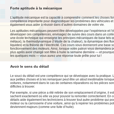
Forte aptitude à la mécanique
L’aptitude mécanique est la capacité à comprendre comment les choses fonct
compétence importante pour diagnostiquer les problèmes des véhicules et l
également vous aider à réussir dans d’autres domaines de votre vie.
Les aptitudes mécaniques peuvent être développées par l’expérience et l’é
développer ces compétences, envisagez de suivre des cours dans un coll
une école technique qui enseigne les principes mécaniques de base tels qu
métaux), la thermodynamique (l’étude de la chaleur), la dynamique des fl
liquides) et la théorie de l’électricité. Ces cours vous donneront une base 
fonctionnement des moteurs. Ainsi, lorsque votre patron vous demandera p
plus après avoir changé son filtre à huile la semaine dernière — et pourquoi 
les quelques mois — vous aurez une réponse toute prête pour lui !
Avoir le sens du détail
Le souci du détail est une compétence qui se développe avec la pratique. La
aux petites choses et à les remarquer peut être un atout inestimable lorsque
voitures, notamment dans le cas de certaines réparations où les pièces so
difficiles à trouver.
Par exemple, si une pièce a été retirée de son emplacement d’origine, il es
sachent exactement où elle va pour pouvoir la remonter correctement. En out
détails aide également les techniciens à trouver tout autre problème qui pou
moteur ou la carrosserie d’une voiture, ainsi qu’à repérer les problèmes pot
deviennent majeurs (comme une fuite d’huile).