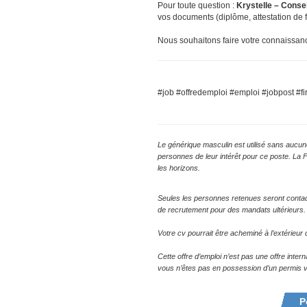
Pour toute question :
Krystelle – Consei
vos documents (diplôme, attestation de f
Nous souhaitons faire votre connaissan
#job #offredemploi #emploi #jobpost #fir
Le générique masculin est utilisé sans aucune
personnes de leur intérêt pour ce poste. La 
les horizons.
Seules les personnes retenues seront conta
de recrutement pour des mandats ultérieurs.
Votre cv pourrait être acheminé à l’extérieu
Cette offre d’emploi n’est pas une offre inte
vous n’êtes pas en possession d’un permis va
P