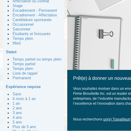
Affectation ou contrat
Stage
Encadrement - Permanent
Encadrement - Affectation
Candidature spontanée
Occasionnel
Saisonnier
Étudiants et finissants
Temps plein
filled
Statut
Temps partiel ou temps plein
Temps partiel
Temps plein
Liste de rappel
Prêt(e) à donner un nouveau
Permanent
Expérience requise
Vous souhaitez évoluer dans un envi
Firme Brouillette Inc. est un leader
Sans
entreprises, de l’industrie manufactu
6 mois à 1 an
1 an
l’excellence et l’innovation dans c
2 ans
3 ans
4 ans
Nous recherchons
un(e) Travailleur(
5 ans
Plus de 5 ans