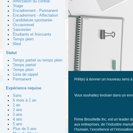
Affectation ou contrat
Stage
Encadrement - Permanent
Encadrement - Affectation
Candidature spontanée
Occasionnel
Saisonnier
Étudiants et finissants
Temps plein
filled
Statut
Temps partiel ou temps plein
Temps partiel
Temps plein
Liste de rappel
Permanent
Prêt(e) à donner un nouveau sens à 
Expérience requise
Vous souhaitez évoluer dans un envi
Sans
6 mois à 1 an
1 an
2 ans
3 ans
4 ans
Firme Brouillette Inc. est un leader
5 ans
aux entreprises, de l’industrie manuf
Plus de 5 ans
l’humain, l’excellence et l’innovati