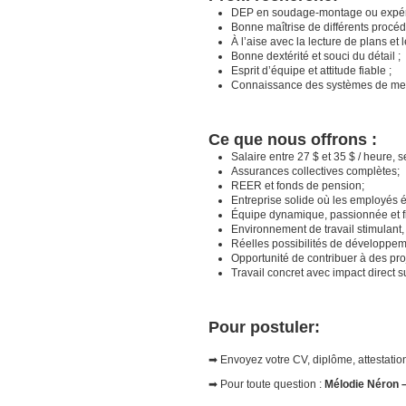
DEP en soudage-montage ou expéri
Bonne maîtrise de différents procé
À l’aise avec la lecture de plans et l
Bonne dextérité et souci du détail ;
Esprit d’équipe et attitude fiable ;
Connaissance des systèmes de mes
Ce que nous offrons :
Salaire entre 27 $ et 35 $ / heure, 
Assurances collectives complètes;
REER et fonds de pension;
Entreprise solide où les employés év
Équipe dynamique, passionnée et fi
Environnement de travail stimulant, 
Réelles possibilités de développe
Opportunité de contribuer à des pro
Travail concret avec impact direct s
Pour postuler:
➡ Envoyez votre CV, diplôme, attestation
➡ Pour toute question :
Mélodie Néron
–