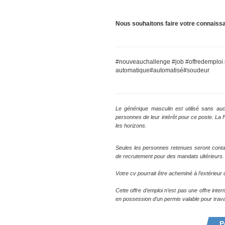
Nous souhaitons faire votre connaiss
#nouveauchallenge #job #offredemploi
automatique#automatisé#soudeur
Le générique masculin est utilisé sans auc
personnes de leur intérêt pour ce poste. La
les horizons.
Seules les personnes retenues seront conta
de recrutement pour des mandats ultérieurs.
Votre cv pourrait être acheminé à l’extérieu
Cette offre d’emploi n’est pas une offre inte
en possession d’un permis valable pour trava
P