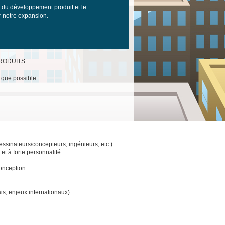
on du développement produit et le
r notre expansion.
PRODUITS
 que possible.
ssinateurs/concepteurs, ingénieurs, etc.)
et à forte personnalité
onception
ais, enjeux internationaux)