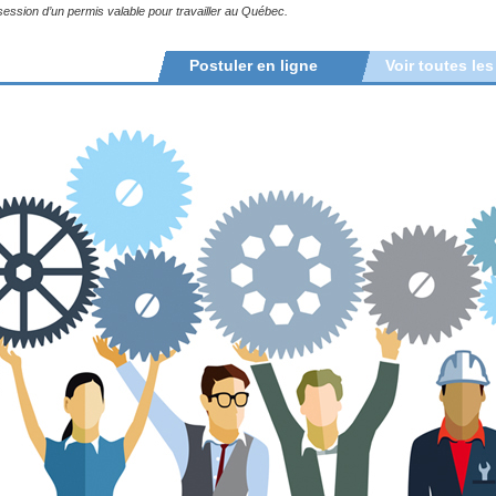
ession d’un permis valable pour travailler au Québec.
Postuler en ligne
Voir toutes les