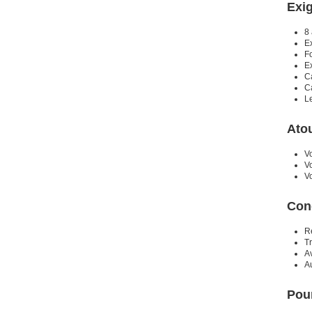
Exig
8
E
F
E
Ca
Ca
Le
Ato
Vo
V
Vo
Con
R
Tr
A
A
Pour