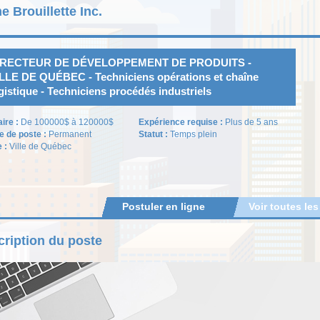
e Brouillette Inc.
IRECTEUR DE DÉVELOPPEMENT DE PRODUITS -
LLE DE QUÉBEC - Techniciens opérations et chaîne
gistique - Techniciens procédés industriels
aire :
De 100000$ à 120000$
Expérience requise :
Plus de 5 ans
e de poste :
Permanent
Statut :
Temps plein
e :
Ville de Québec
Postuler en ligne
Voir toutes les
ription du poste