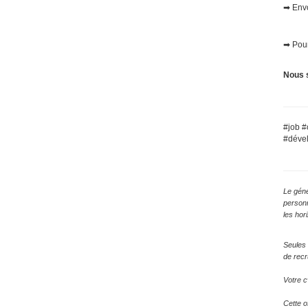
➡ Envo
➡ Pour
Nous s
#job #
#déve
Le géné
personn
les hor
Seules 
de recr
Votre c
Cette o