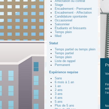
Affectation ou contrat
Stage
Encadrement - Permanent
Encadrement - Affectation
Candidature spontanée
Occasionnel
Saisonnier
Étudiants et finissants
Temps plein
filled
Statut
Temps partiel ou temps plein
Temps partiel
Temps plein
Liste de rappel
Pr
Permanent
Expérience requise
Vo
Sans
6 mois à 1 an
Fi
1 an
ent
2 ans
l’
3 ans
4 ans
5 ans
Plus de 5 ans
No