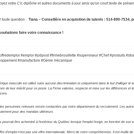
yez votre CV, diplôme et autres documents à jour ainsi qu'un court texte de présen
 toute question :
Tiana
– Conseillère en acquisition de talents : 514-890-7534, 
ouhaitons faire votre connaissance !
offredemploi #emploi #jobpost #firmebrouillette #superviseur #Chef #produits #st
loppement #manufacture #Génie mécanique
rique masculin est utilisé sans aucune discrimination et uniquement dans le but d’alléger le 
es de leur intérêt pour ce poste. La Firme valorise, respecte et mise sur les différences 
izons.
les personnes retenues seront contactées par notre département du recrutement. Les autre
utement pour des mandats ultérieurs.
v pourrait être acheminé à l’extérieur du Québec lorsque l’emploi l’exige, en fonction de so
ffre d’emploi n’est pas une offre internationale. Merci de votre compréhension. Il est inutile 