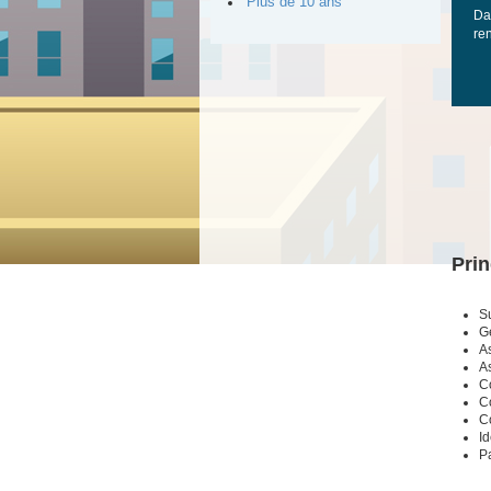
Plus de 10 ans
Dan
re
Prin
S
Gé
As
A
Co
C
Co
Id
Pa