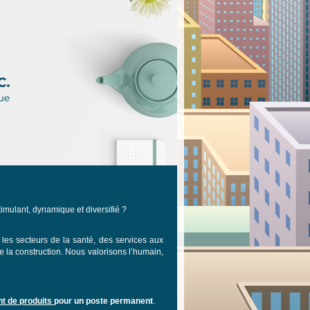
imulant, dynamique et diversifié ?
 les secteurs de la santé, des services aux
de la construction. Nous valorisons l’humain,
t de produits
pour un poste permanent
.