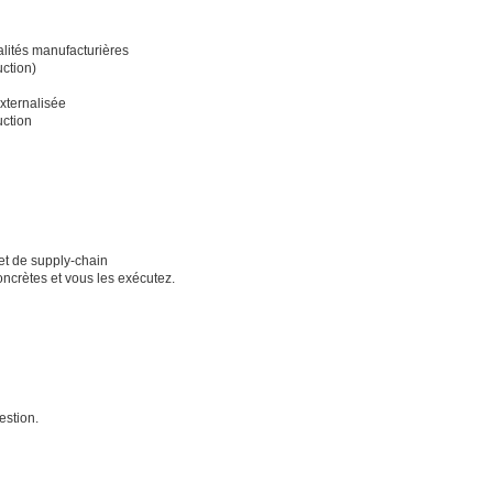
alités manufacturières
ction)
xternalisée
uction
et de supply-chain
oncrètes et vous les exécutez.
estion.