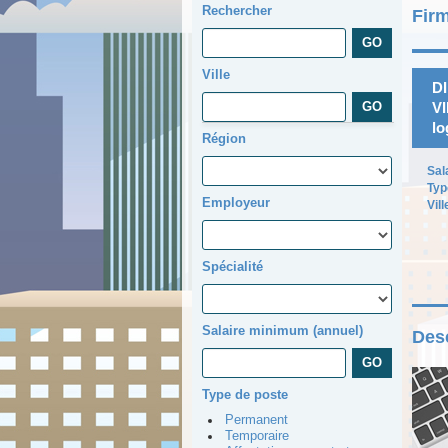
Rechercher
Firm
Ville
D
VI
lo
Région
Sal
Typ
Employeur
Vill
Spécialité
Salaire minimum (annuel)
Desc
Type de poste
Permanent
Temporaire