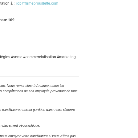
tation à :
job@firmebrouillette.com
poste 109
ratégies #vente #commercialisation #marketing
texte. Nous remercions à l’avance toutes les
et les compétences de ses employés provenant de tous
s candidatures seront gardées dans notre réserve
n emplacement géographique.
de nous envoyer votre candidature si vous n’êtes pas