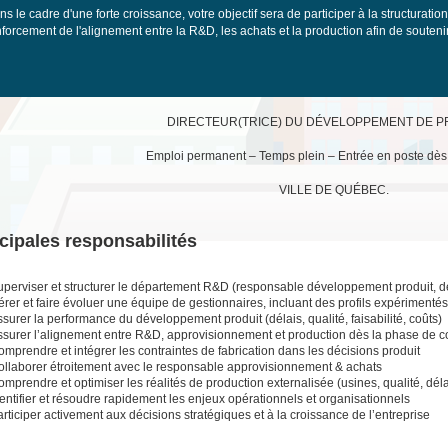
s le cadre d'une forte croissance, votre objectif sera de participer à la structurati
nforcement de l'alignement entre la R&D, les achats et la production afin de souteni
DIRECTEUR(TRICE) DU DÉVELOPPEMENT DE 
Emploi permanent – Temps plein – Entrée en poste dès
VILLE DE QUÉBEC.
cipales responsabilités
uperviser et structurer le département R&D (responsable développement produit, de
rer et faire évoluer une équipe de gestionnaires, incluant des profils expérimentés 
surer la performance du développement produit (délais, qualité, faisabilité, coûts)
ssurer l’alignement entre R&D, approvisionnement et production dès la phase de c
mprendre et intégrer les contraintes de fabrication dans les décisions produit
ollaborer étroitement avec le responsable approvisionnement & achats
mprendre et optimiser les réalités de production externalisée (usines, qualité, dél
entifier et résoudre rapidement les enjeux opérationnels et organisationnels
rticiper activement aux décisions stratégiques et à la croissance de l’entreprise