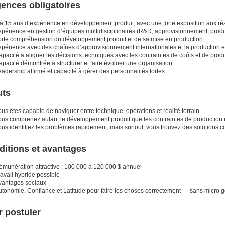
ences obligatoires
 à 15 ans d’expérience en développement produit, avec une forte exposition aux ré
xpérience en gestion d’équipes multidisciplinaires (R&D, approvisionnement, produ
orte compréhension du développement produit et de sa mise en production
xpérience avec des chaînes d’approvisionnement internationales et la production e
pacité à aligner les décisions techniques avec les contraintes de coûts et de prod
pacité démontrée à structurer et faire évoluer une organisation
adership affirmé et capacité à gérer des personnalités fortes
uts
us êtes capable de naviguer entre technique, opérations et réalité terrain
ous comprenez autant le développement produit que les contraintes de production 
us identifiez les problèmes rapidement, mais surtout, vous trouvez des solutions c
ditions et avantages
émunération attractive : 100 000 à 120 000 $ annuel
avail hybride possible
vantages sociaux
utonomie, Confiance et Latitude pour faire les choses correctement — sans micro g
 postuler